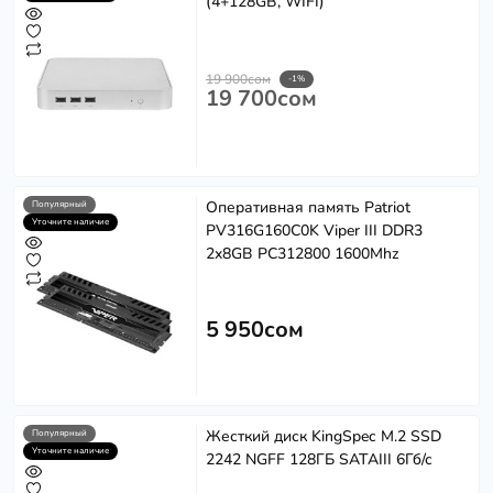
(4+128GB, WIFI)
19 900сом
-1%
19 700сом
Оперативная память Patriot
Популярный
Уточните наличие
PV316G160C0K Viper III DDR3
2x8GB PC312800 1600Mhz
Softech
S
Эффективность в каждом решении
5 950сом
Powered by
Replai
S
Жесткий диск KingSpec M.2 SSD
Популярный
Здравствуйте! 👋
Уточните наличие
2242 NGFF 128ГБ SATAIII 6Гб/с
Чем можем помочь?