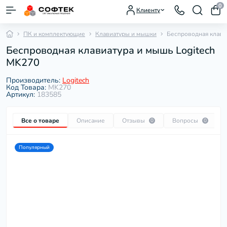
0
Клиенту
ПК и комплектующие
Клавиатуры и мышки
Беспроводная клави
Беспроводная клавиатура и мышь Logitech
MK270
Производитель:
Logitech
Код Товара:
MK270
Артикул:
183585
Все о товаре
Описание
Отзывы
Вопросы
0
0
Популярный