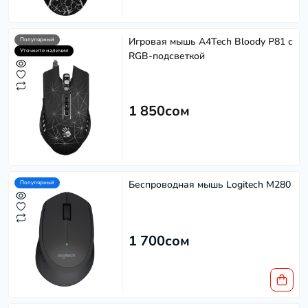
Игровая мышь A4Tech Bloody P81 с
Популярный
Уточните наличие
RGB-подсветкой
1 850сом
Беспроводная мышь Logitech M280
Популярный
1 700сом