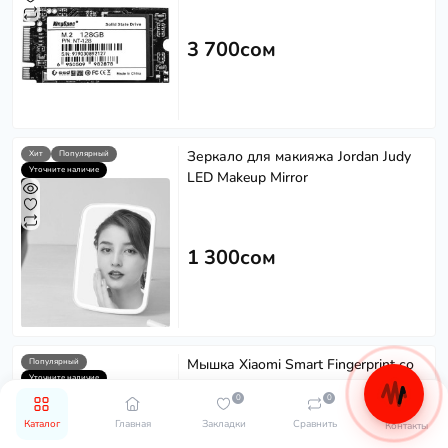
3 700сом
Зеркало для макияжа Jordan Judy
Хит
Популярный
Уточните наличие
LED Makeup Mirror
1 300сом
Мышка Xiaomi Smart Fingerprint со
Популярный
Уточните наличие
сканером отпечатков
0
0
Каталог
Главная
Закладки
Сравнить
Контакты