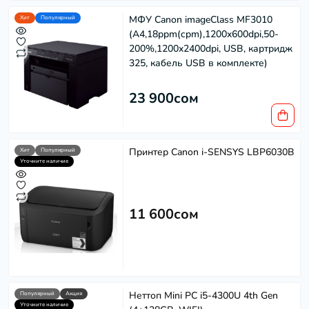
МФУ Canon imageClass MF3010
Хит
Популярный
(A4,18ppm(cpm),1200x600dpi,50-
200%,1200x2400dpi, USB, картридж
325, кабель USB в комплекте)
23 900сом
Принтер Canon i-SENSYS LBP6030B
Хит
Популярный
Уточните наличие
11 600сом
Неттоп Mini PC i5-4300U 4th Gen
Популярный
Акция
Уточните наличие