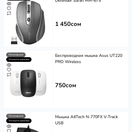
Defender Safari MM-675
1 450сом
Беспроводная мышка Asus UT220
Популярный
Уточните наличие
PRO Wireless
750сом
Мышка A4Tech N-770FX V-Track
Популярный
Уточните наличие
USB