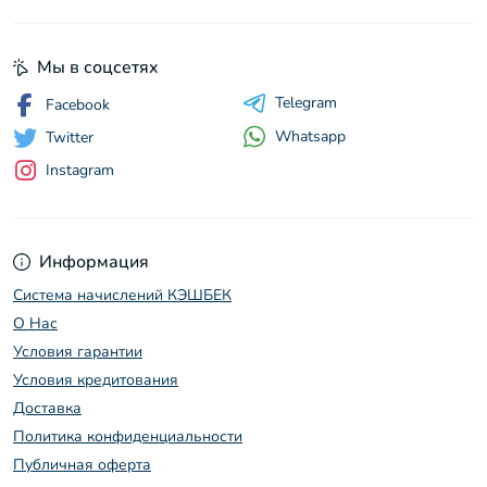
Мы в соцсетях
Telegram
Facebook
Whatsapp
Twitter
Instagram
Softech
S
Эффективность в каждом решении
Информация
Powered by
Replai
Система начислений КЭШБЕК
О Нас
Условия гарантии
S
Условия кредитования
Здравствуйте! 👋
Доставка
Чем можем помочь?
Политика конфиденциальности
Публичная оферта