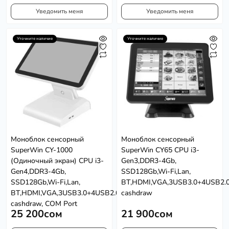
Уведомить меня
Уведомить меня
Уточните наличие
Уточните наличие
Моноблок сенсорный
Моноблок сенсорный
SuperWin CY-1000
SuperWin CY65 CPU i3-
(Одиночный экран) CPU i3-
Gen3,DDR3-4Gb,
Gen4,DDR3-4Gb,
SSD128Gb,Wi-Fi,Lan,
SSD128Gb,Wi-Fi,Lan,
BT,HDMI,VGA,3USB3.0+4USB2.0
BT,HDMI,VGA,3USB3.0+4USB2.0,Port
cashdraw
cashdraw, COM Port
25 200сом
21 900сом