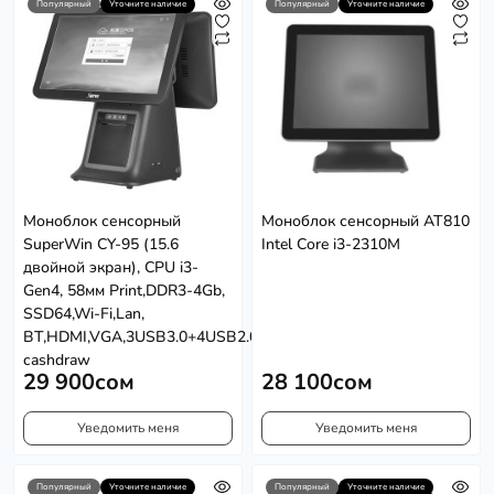
Популярный
Уточните наличие
Популярный
Уточните наличие
Моноблок сенсорный
Моноблок сенсорный AT810
SuperWin CY-95 (15.6
Intel Core i3-2310M
двойной экран), CPU i3-
Gen4, 58мм Print,DDR3-4Gb,
SSD64,Wi-Fi,Lan,
BT,HDMI,VGA,3USB3.0+4USB2.0,Port
cashdraw
29 900сом
28 100сом
Уведомить меня
Уведомить меня
Популярный
Уточните наличие
Популярный
Уточните наличие