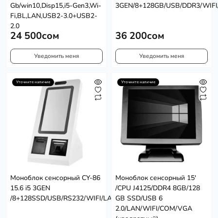
Gb/win10,Disp15,i5-Gen3,Wi-
3GEN/8+128GB/USB/DDR3/WIFI
Fi,BL,LAN,USB2-3.0+USB2-
2.0
24 500сом
36 200сом
Уведомить меня
Уведомить меня
Уточните наличие
Уточните наличие
Моноблок сенсорный CY-86
Моноблок сенсорный 15'
15.6 i5 3GEN
/CPU J4125/DDR4 8GB/128
/8+128SSD/USB/RS232/WIFI/LAN
GB SSD/USB 6
2.0/LAN/WIFI/COM/VGA