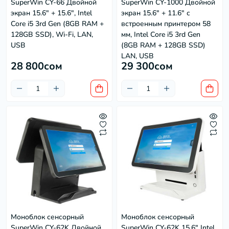
SuperWin CY-66 Двойной
SuperWin CY-1000 Двойной
экран 15.6" + 15.6", Intel
экран 15.6" + 11.6" с
Core i5 3rd Gen (8GB RAM +
встроенным принтером 58
128GB SSD), Wi-Fi, LAN,
мм, Intel Core i5 3rd Gen
USB
(8GB RAM + 128GB SSD)
LAN, USB
28 800сом
29 300сом
Моноблок сенсорный
Моноблок сенсорный
SuperWin CY-62K Двойной
SuperWin CY-62K 15.6" Intel