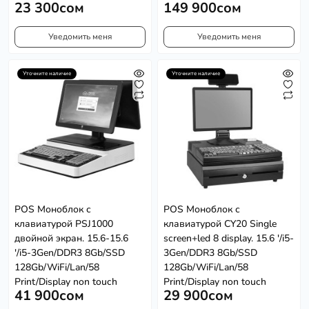
23 300сом
149 900сом
Уведомить меня
Уведомить меня
Уточните наличие
Уточните наличие
POS Моноблок с
POS Моноблок с
клавиатурой PSJ1000
клавиатурой CY20 Single
двойной экран. 15.6-15.6
screen+led 8 display. 15.6 '/i5-
'/i5-3Gen/DDR3 8Gb/SSD
3Gen/DDR3 8Gb/SSD
128Gb/WiFi/Lan/58
128Gb/WiFi/Lan/58
Print/Display non touch
Print/Display non touch
41 900сом
29 900сом