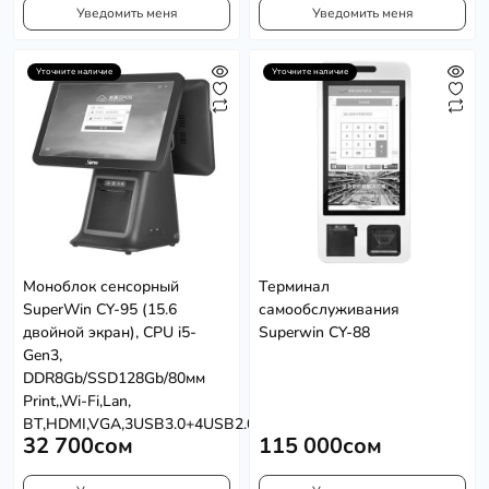
Уведомить меня
Уведомить меня
Уточните наличие
Уточните наличие
Моноблок сенсорный
Терминал
SuperWin CY-95 (15.6
самообслуживания
двойной экран), CPU i5-
Superwin CY-88
Gen3,
DDR8Gb/SSD128Gb/80мм
Print,,Wi-Fi,Lan,
BT,HDMI,VGA,3USB3.0+4USB2.0
32 700сом
115 000сом