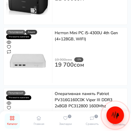
Неттоп Mini PC i5-4300U 4th Gen
Популярный
Акция
Уточните наличие
(4+128GB, WIFI)
19 900сом
-1%
19 700сом
Оперативная память Patriot
Популярный
Уточните наличие
PV316G160C0K Viper III DDR3
2x8GB PC312800 1600Mhz
0
0
Каталог
Главная
Закладки
Сравнить
5 950сом
Контакты