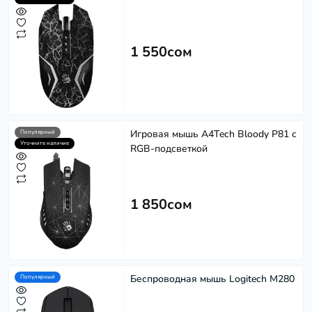
1 550сом
Игровая мышь A4Tech Bloody P81 с
Популярный
Уточните наличие
RGB-подсветкой
1 850сом
Беспроводная мышь Logitech M280
Популярный