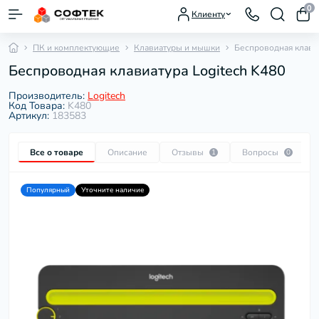
0
Клиенту
ПК и комплектующие
Клавиатуры и мышки
Беспроводная клавиа
Беспроводная клавиатура Logitech K480
Производитель:
Logitech
Код Товара:
K480
Артикул:
183583
Все о товаре
Описание
Отзывы
Вопросы
1
0
Популярный
Уточните наличие