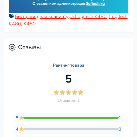
Беспроводная клавиатура Logitech K480
,
Logitech
K480
,
K480
Отзывы
Рейтинг товара
5
Отзывов: 1
5
1
4
0