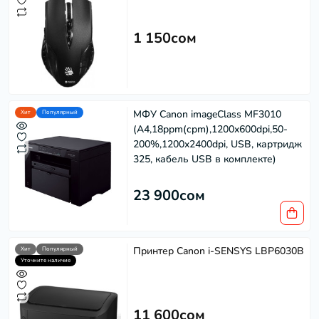
1 150сом
МФУ Canon imageClass MF3010
Хит
Популярный
(A4,18ppm(cpm),1200x600dpi,50-
200%,1200x2400dpi, USB, картридж
325, кабель USB в комплекте)
Softech
S
Эффективность в каждом решении
23 900сом
Powered by
Replai
Принтер Canon i-SENSYS LBP6030B
Хит
Популярный
S
Уточните наличие
Здравствуйте! 👋
Чем можем помочь?
11 600сом