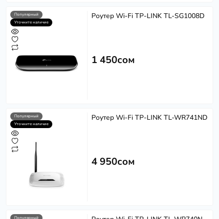
Роутер Wi-Fi TP-LINK TL-SG1008D
Популярный
Уточните наличие
1 450сом
Роутер Wi-Fi TP-LINK TL-WR741ND
Популярный
Уточните наличие
4 950сом
Популярный