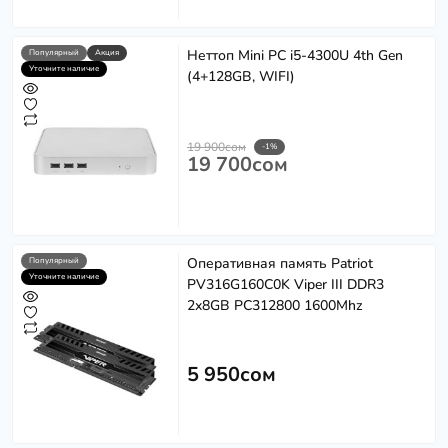
Неттоп Mini PC i5-4300U 4th Gen
Популярный
Акция
Уточните наличие
(4+128GB, WIFI)
19 900сом
-1%
19 700сом
Оперативная память Patriot
Популярный
Уточните наличие
PV316G160C0K Viper III DDR3
2x8GB PC312800 1600Mhz
5 950сом