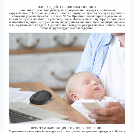
НАСЛАЖДАЙТЕСЬ ЗВУКОМ ТИШИНЫ
Выполняйте всю свою работу, не пропуская ни секунды и не беспокоя
окружающих. У бесшумных мышей такое же ощущение щелчка без шума щелчка —
снижение уровня шума более чем на 90 %. Прочные, высокопроизводительные
ножки бесшумно скользят по рабочему столу. Плавное колесо прокрутки завершает
бесшумный процесс. Бесшумные мыши устраняют лишний шум, защищая здоровье
и продуктивность каждого. Сделайте это последним раздражающим кликом. Ваша
семья и друзья будут вам благодарны.
ПРОСТАЯ НАВИГАЦИЯ, ТОЧНОЕ УПРАВЛЕНИЕ
Упрощенная навигация благодаря контролируемой построчной прокрутке. Больше