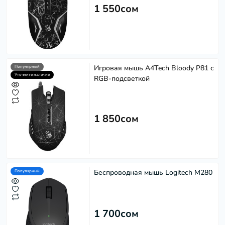
1 550сом
Игровая мышь A4Tech Bloody P81 с
Популярный
Уточните наличие
RGB-подсветкой
1 850сом
Беспроводная мышь Logitech M280
Популярный
1 700сом