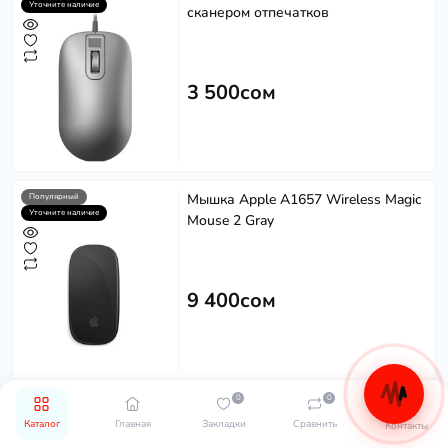
Уточните наличие
сканером отпечатков
3 500сом
Мышка Apple A1657 Wireless Magic
Популярный
Уточните наличие
Mouse 2 Gray
9 400сом
0
0
Твердотельный накопитель 512Gb
Популярный
Уточните наличие
Каталог
Главная
Закладки
Сравнить
Контакты
SSD Lexar NS100