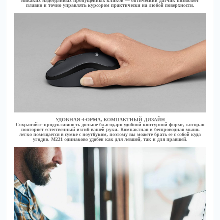
никаких надоедливых пропущенных кликов — оптический датчик позволяет
плавно и точно управлять курсором практически на любой поверхности.
УДОБНАЯ ФОРМА, КОМПАКТНЫЙ ДИЗАЙН
Сохраняйте продуктивность дольше благодаря удобной контурной форме, которая
повторяет естественный изгиб вашей руки. Компактная и беспроводная мышь
легко помещается в сумке с ноутбуком, поэтому вы можете брать ее с собой куда
угодно. M221 одинаково удобен как для левшей, так и для правшей.