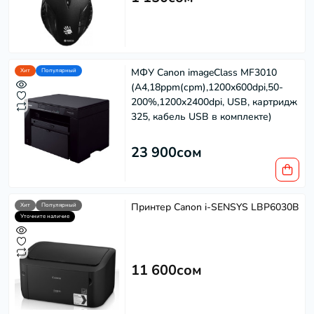
МФУ Canon imageClass MF3010
Хит
Популярный
(A4,18ppm(cpm),1200x600dpi,50-
200%,1200x2400dpi, USB, картридж
325, кабель USB в комплекте)
23 900сом
Принтер Canon i-SENSYS LBP6030B
Хит
Популярный
Уточните наличие
11 600сом