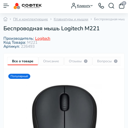
0
Клиенту
ПК и комплектующие
Клавиатуры и мышки
Беспроводная мышь 
Беспроводная мышь Logitech M221
Производитель:
Logitech
Код Товара:
M221
Артикул:
226493
Все о товаре
Описание
Отзывы
Вопросы
0
0
Популярный