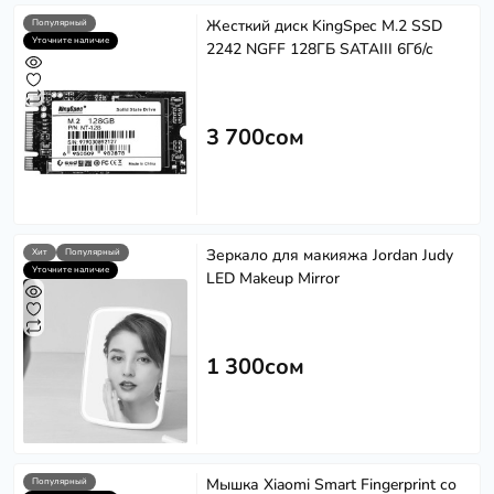
Жесткий диск KingSpec M.2 SSD
Популярный
Уточните наличие
2242 NGFF 128ГБ SATAIII 6Гб/с
3 700сом
Зеркало для макияжа Jordan Judy
Хит
Популярный
Softech
S
Уточните наличие
LED Makeup Mirror
Эффективность в каждом решении
Powered by
Replai
1 300сом
S
Здравствуйте! 👋
Чем можем помочь?
Мышка Xiaomi Smart Fingerprint со
Популярный