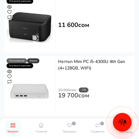
Уточните наличие
11 600сом
Неттоп Mini PC i5-4300U 4th Gen
Популярный
Акция
Уточните наличие
(4+128GB, WIFI)
19 900сом
-1%
19 700сом
0
0
Оперативная память Patriot
Популярный
Уточните наличие
Каталог
Главная
Закладки
Сравнить
PV316G160C0K Viper III DDR3
Контакты