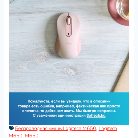
Беспроводная мышь Logitech M650
,
Logitech
M650
,
M650