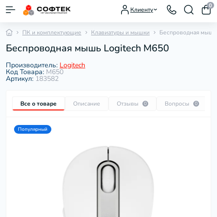
0
Клиенту
ПК и комплектующие
Клавиатуры и мышки
Беспроводная мышь 
Беспроводная мышь Logitech M650
Производитель:
Logitech
Код Товара:
M650
Артикул:
183582
Все о товаре
Описание
Отзывы
Вопросы
0
0
Популярный