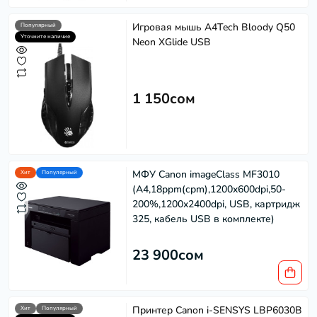
Игровая мышь A4Tech Bloody Q50
Популярный
Уточните наличие
Neon XGlide USB
1 150сом
Softech
S
МФУ Canon imageClass MF3010
Хит
Популярный
Эффективность в каждом решении
(A4,18ppm(cpm),1200x600dpi,50-
200%,1200x2400dpi, USB, картридж
Powered by
Replai
325, кабель USB в комплекте)
23 900сом
S
Здравствуйте! 👋
Чем можем помочь?
Принтер Canon i-SENSYS LBP6030B
Хит
Популярный