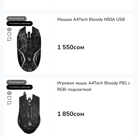
Мышка A4Tech Bloody N50A USB
Популярный
Уточните наличие
1 550сом
Игровая мышь A4Tech Bloody P81 с
Популярный
Уточните наличие
RGB-подсветкой
1 850сом