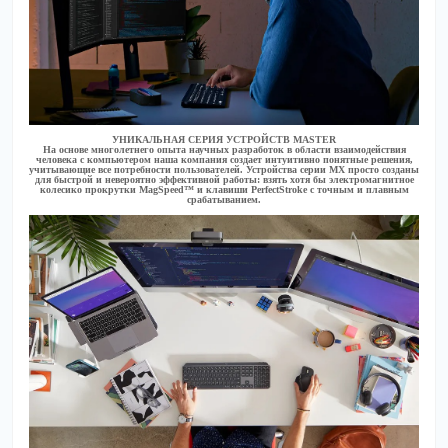
УНИКАЛЬНАЯ СЕРИЯ УСТРОЙСТВ MASTER
На основе многолетнего опыта научных разработок в области взаимодействия
человека с компьютером наша компания создает интуитивно понятные решения,
учитывающие все потребности пользователей. Устройства серии MX просто созданы
для быстрой и невероятно эффективной работы: взять хотя бы электромагнитное
колесико прокрутки MagSpeed™ и клавиши PerfectStroke с точным и плавным
срабатыванием.