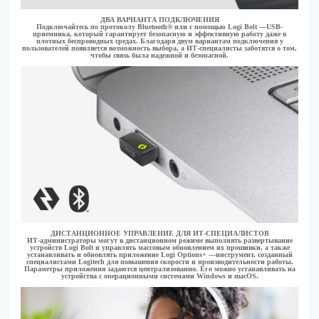
ДВА ВАРИАНТА ПОДКЛЮЧЕНИЯ
Подключайтесь по протоколу Bluetooth® или с помощью Logi Bolt —USB-
приемника, который гарантирует безопасную и эффективную работу даже в
плотных беспроводных средах. Благодаря двум вариантам подключения у
пользователей появляется возможность выбора, а ИТ-специалисты заботятся о том,
чтобы связь была надежной и безопасной.
ДИСТАНЦИОННОЕ УПРАВЛЕНИЕ ДЛЯ ИТ-СПЕЦИАЛИСТОВ
ИТ-администраторы могут в дистанционном режиме выполнять развертывание
устройств Logi Bolt и управлять массовым обновлением их прошивки, а также
устанавливать и обновлять приложение Logi Options+ —инструмент, созданный
специалистами Logitech для повышения скорости и производительности работы.
Параметры приложения задаются централизованно. Его можно устанавливать на
устройства с операционными системами Windows и macOS.