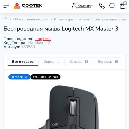
0
Клиенту
ПК и комплектующие
Клавиатуры и мышки
Беспроводная мышь L
Беспроводная мышь Logitech MX Master 3
Производитель:
Logitech
Код Товара:
MX Master 3
Артикул:
183580
Все о товаре
Описание
Отзывы
Вопросы
1
0
Популярный
Уточните наличие