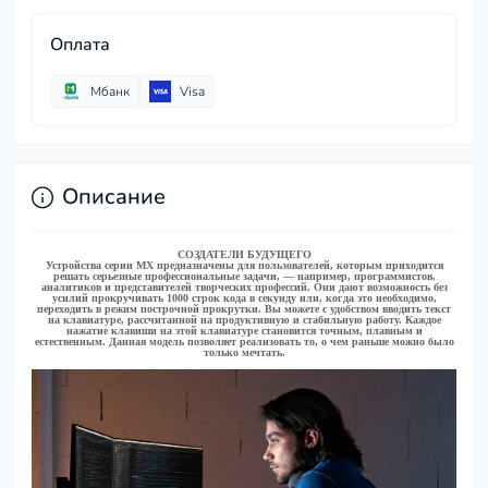
Оплата
Мбанк
Visa
Описание
СОЗДАТЕЛИ БУДУЩЕГО
Устройства серии MX предназначены для пользователей, которым приходится
решать серьезные профессиональные задачи, — например, программистов,
аналитиков и представителей творческих профессий. Они дают возможность без
усилий прокручивать 1000 строк кода в секунду или, когда это необходимо,
переходить в режим построчной прокрутки. Вы можете с удобством вводить текст
на клавиатуре, рассчитанной на продуктивную и стабильную работу. Каждое
нажатие клавиши на этой клавиатуре становится точным, плавным и
естественным. Данная модель позволяет реализовать то, о чем раньше можно было
только мечтать.