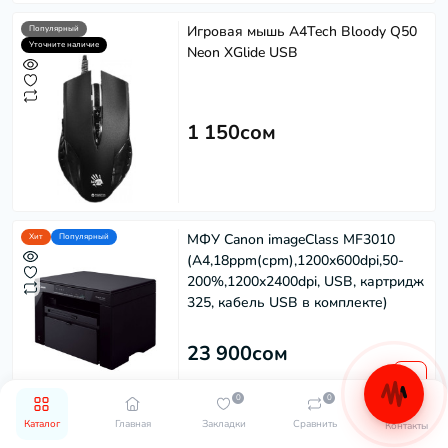
Игровая мышь A4Tech Bloody Q50
Популярный
Уточните наличие
Neon XGlide USB
1 150сом
МФУ Canon imageClass MF3010
Хит
Популярный
(A4,18ppm(cpm),1200x600dpi,50-
200%,1200x2400dpi, USB, картридж
325, кабель USB в комплекте)
23 900сом
0
0
Каталог
Главная
Закладки
Сравнить
Контакты
Принтер Canon i-SENSYS LBP6030B
Хит
Популярный
Уточните наличие