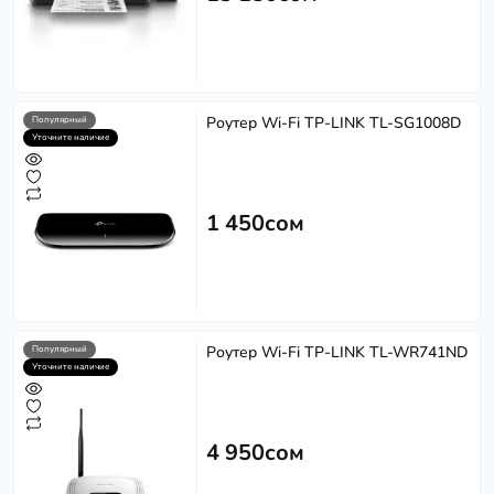
Роутер Wi-Fi TP-LINK TL-SG1008D
Популярный
Уточните наличие
1 450сом
Роутер Wi-Fi TP-LINK TL-WR741ND
Популярный
Уточните наличие
4 950сом