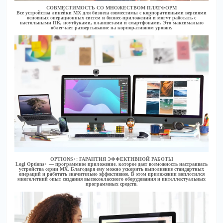
СОВМЕСТИМОСТЬ СО МНОЖЕСТВОМ ПЛАТФОРМ
Все устройства линейки MX для бизнеса совместимы с корпоративными версиями
основных операционных систем и бизнес-приложений и могут работать с
настольными ПК, ноутбуками, планшетами и смартфонами. Это максимально
облегчает развертывание на корпоративном уровне.
OPTIONS+: ГАРАНТИЯ ЭФФЕКТИВНОЙ РАБОТЫ
Logi Options+ — программное приложение, которое дает возможность настраивать
устройства серии MX. Благодаря ему можно ускорить выполнение стандартных
операций и работать значительно эффективнее. В этом приложении воплотился
многолетний опыт создания высококлассного оборудования и интеллектуальных
программных средств.