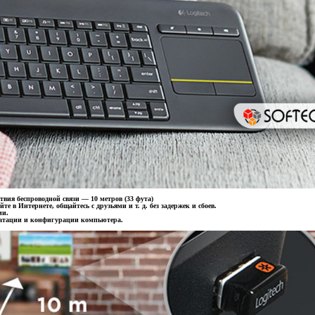
ствия беспроводной связи — 10 метров (33 фута)
е в Интернете, общайтесь с друзьями и т. д. без задержек и сбоев.
ии.
луатации и конфигурации компьютера.