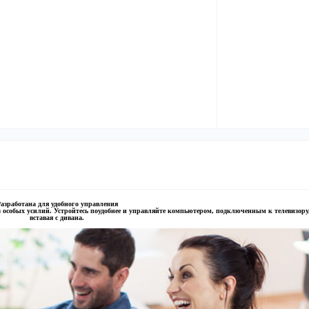
азработана для удобного управления
особых усилий. Устройтесь поудобнее и управляйте компьютером, подключенным к телевизору,
вставая с дивана.