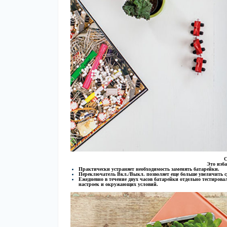
С
Это изба
Практически устраняет необходимость заменять батарейки.
Переключатель Вкл./Выкл. позволяет еще больше увеличить с
Ежедневно в течение двух часов батарейки отдельно тестирова
настроек и окружающих условий.