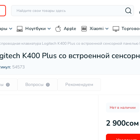
ары
Ноутбуки
Apple
Xiaomi
Торгово
спроводная клавиатура Logitech K400 Plus со встроенной сенсорной панелью 
itech K400 Plus со встроенной сенсор
тикул:
54573
вы
Вопросы
Рекомендуем
0
0
Нет в наличии
2 900сом