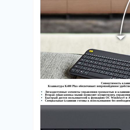
Совместимость клави
Клавиатура K400 Plus обеспечивает непревзойденное удобс
Легкодоступные элементы управления громкостью и клавиши 
Вторая левая кнопка мыши позволяет осуществлять управлен
Быстрый доступ пользователей к функциям ОС Windows® и 
Специальные клавиши готовы к использованию без необходим