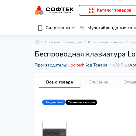
Каталог товаров
Смартфоны
Мультибрендовые тов
ПК и комплектующие
Клавиатуры и мышки
Бе
Беспроводная клавиатура Log
Производитель:
Logitech
Код Товара:
K400 Plus
Ар
Все о товаре
Описание
Отзы
Популярный
Уточните наличие