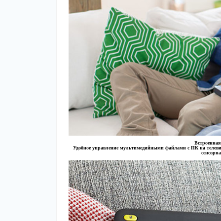
Встроенная
Удобное управление мультимедийными файлами с ПК на телеви
сенсорна