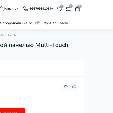
0
0
0
Клиенту
+996709891054
е оборудование
Ray-Ban | Meta
Multi-Touch
ной панелью Multi-Touch