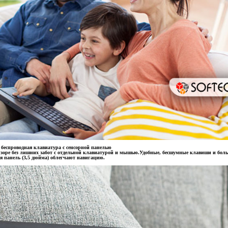
 беспроводная клавиатура с сенсорной панелью
зоре без лишних забот с отдельной клавиатурой и мышью.Удобные, бесшумные клавиши и бол
я панель (3,5 дюйма) облегчают навигацию.