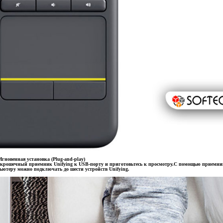
гновенная установка (Plug-and-play)
е крошечный приемник Unifying к USB-порту и приготовьтесь к просмотру.С помощью приемни
ютеру можно подключать до шести устройств Unifying.