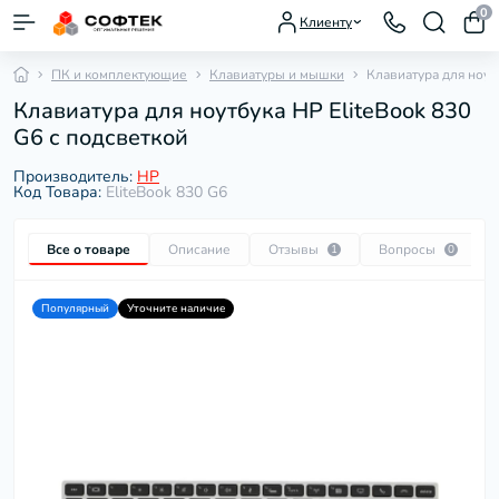
0
Клиенту
ПК и комплектующие
Клавиатуры и мышки
Клавиатура для ноут
Клавиатура для ноутбука HP EliteBook 830
G6 с подсветкой
Производитель:
HP
Код Товара:
EliteBook 830 G6
Все о товаре
Описание
Отзывы
Вопросы
1
0
Популярный
Уточните наличие