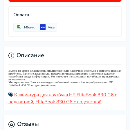
Оплата
Мбанк
Visa
Описание
Выход из строя клавиатуры (полностью или частично) довольно распространенная
проблема. Залитие жидкостью, неудачная чистка приводят к поломке важного
устройства ввода информации, без которого пользоваться ноутбуком практически
не возможно.
Мы предлагаем Вам
клавиатуру с подсветкой клавиш для ноутбуков серии HP
EliteBook 830 G6
по доступной цене.
Клавиатура для ноутбука HP EliteBook 830 G6 с
подсветкой
,
EliteBook 830 G6 с подсветкой
Отзывы