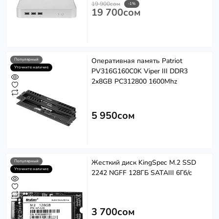
19 900сом
-1%
19 700сом
Оперативная память Patriot
Популярный
Уточните наличие
PV316G160C0K Viper III DDR3
2x8GB PC312800 1600Mhz
5 950сом
Жесткий диск KingSpec M.2 SSD
Популярный
Уточните наличие
2242 NGFF 128ГБ SATAIII 6Гб/с
3 700сом