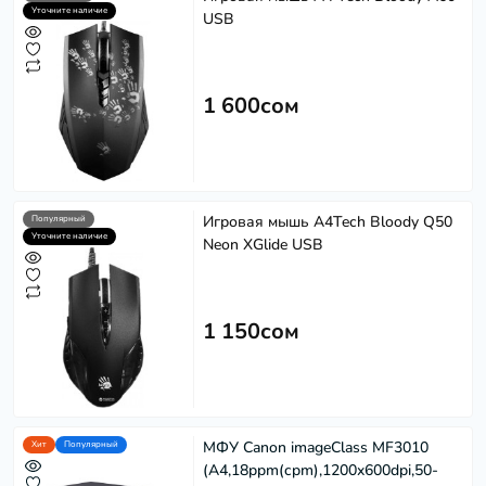
Уточните наличие
USB
1 600сом
Игровая мышь A4Tech Bloody Q50
Популярный
Уточните наличие
Neon XGlide USB
1 150сом
МФУ Canon imageClass MF3010
Хит
Популярный
(A4,18ppm(cpm),1200x600dpi,50-