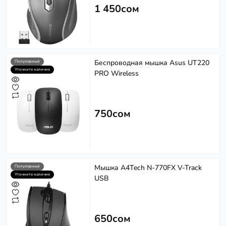
1 450сом
Беспроводная мышка Asus UT220
Популярный
Уточните наличие
PRO Wireless
750сом
Мышка A4Tech N-770FX V-Track
Популярный
Уточните наличие
USB
650сом