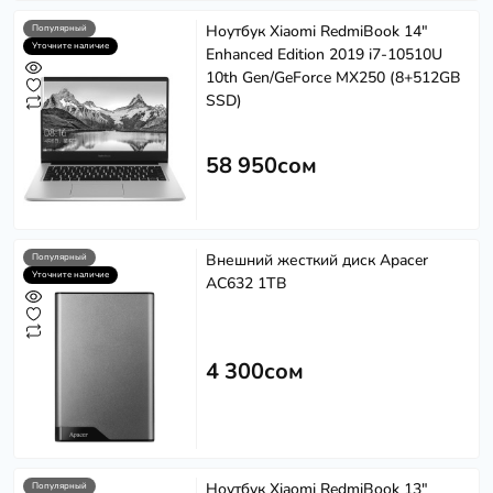
Ноутбук Xiaomi RedmiBook 14"
Популярный
Уточните наличие
Enhanced Edition 2019 i7-10510U
10th Gen/GeForce MX250 (8+512GB
SSD)
58 950сом
Внешний жесткий диск Apacer
Популярный
Softech
S
Уточните наличие
AC632 1TB
Эффективность в каждом решении
Powered by
Replai
4 300сом
S
Здравствуйте! 👋
Чем можем помочь?
Ноутбук Xiaomi RedmiBook 13"
Популярный