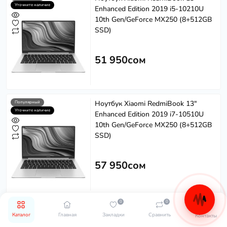
Уточните наличие
Enhanced Edition 2019 i5-10210U
10th Gen/GeForce MX250 (8+512GB
SSD)
51 950сом
Ноутбук Xiaomi RedmiBook 13"
Популярный
Уточните наличие
Enhanced Edition 2019 i7-10510U
10th Gen/GeForce MX250 (8+512GB
SSD)
57 950сом
0
0
Мышь Xiaomi Mi Dual Mode Wireless
Хит
Популярный
Каталог
Главная
Закладки
Сравнить
Контакты
Уточните наличие
Mouse Silent Edition