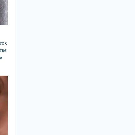
те с
тве.
 и