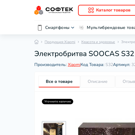
Каталог товаров
Смартфоны
Мультибрендовые тов
Продукция Xiaomi
Красота и здоровье
Электр
Электробритва SOOCAS S32
Производитель:
Xiaomi
Код Товара:
S32
Артикул:
3
Все о товаре
Описание
Отзы
Уточните наличие