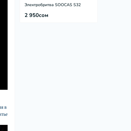
Электробритва SOOCAS S32
2 950сом
ия в
итье