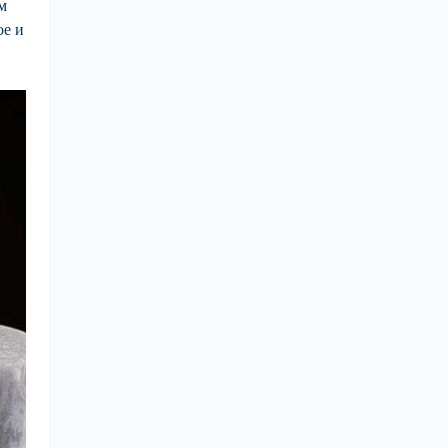
м
ое и