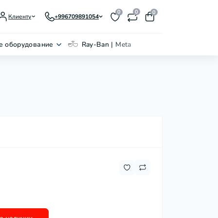
0
0
0
Клиенту
+996709891054
е оборудование
Ray-Ban | Meta