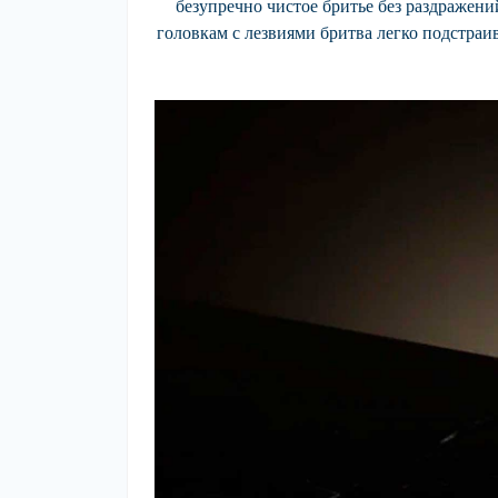
безупречно чистое бритье без раздражен
головкам с лезвиями бритва легко подстраи