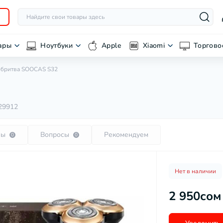
ары
Ноутбуки
Apple
Xiaomi
Торгово
обритва SOOCAS S32
29912
вы
Вопросы
Рекомендуем
0
0
Нет в наличии
2 950сом