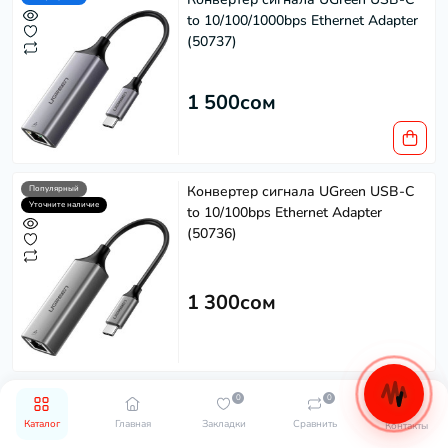
to 10/100/1000bps Ethernet Adapter
(50737)
1 500сом
Конвертер сигнала UGreen USB-C
Популярный
Уточните наличие
to 10/100bps Ethernet Adapter
(50736)
1 300сом
Конвертер Ugreen HDMI to DVI
Популярный
0
0
Уточните наличие
(24+5)
Каталог
Главная
Закладки
Сравнить
Контакты