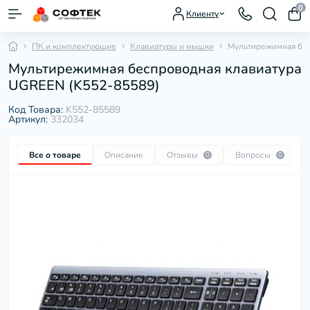
0
Клиенту
ПК и комплектующие
Клавиатуры и мышки
Мультирежимная бес
Мультирежимная беспроводная клавиатура
UGREEN (K552-85589)
Код Товара:
K552-85589
Артикул:
332034
Все о товаре
Описание
Отзывы
Вопросы
0
0