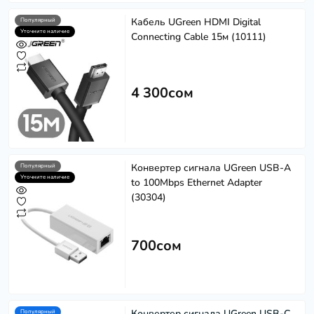
Кабель UGreen HDMI Digital
Популярный
Уточните наличие
Connecting Cable 15м (10111)
4 300сом
Конвертер сигнала UGreen USB-A
Популярный
Softech
S
Уточните наличие
Эффективность в каждом решении
to 100Mbps Ethernet Adapter
(30304)
Powered by
Replai
700сом
S
Здравствуйте! 👋
Чем можем помочь?
Конвертер сигнала UGreen USB-C
Популярный