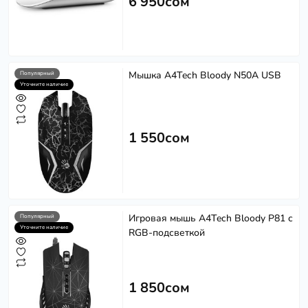
6 950сом
Мышка A4Tech Bloody N50A USB
Популярный
Уточните наличие
1 550сом
Игровая мышь A4Tech Bloody P81 с
Популярный
Уточните наличие
RGB-подсветкой
1 850сом