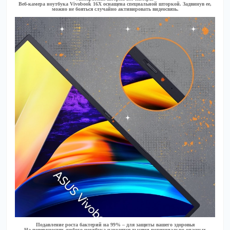
Веб-камера ноутбука Vivobook 16X оснащена специальной шторкой. Задвинув ее,
можно не бояться случайно активировать видеосвязь.
Подавление роста бактерий на 99% – для защиты вашего здоровья
На поверхностях любого ноутбука находятся тысячи потенциально опасных