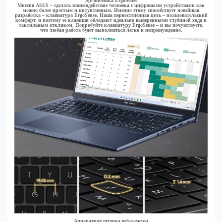
Эргономика ErgoSense
Миссия ASUS – сделать взаимодействие человека с цифровыми устройствами как
можно более простым и интуитивным. Именно этому способствует новейшая
разработка – клавиатура ErgoSense. Наша первостепенная цель – пользовательский
комфорт, и поэтому ее клавиши обладают идеально выверенными глубиной хода и
тактильным откликом. Попробуйте клавиатуру ErgoSense – и вы почувствуете,
что любая работа будет выполняться легко и непринужденно.
Аппаратная шторка веб-камеры