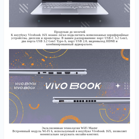
Продуман до мелочей
К ноутбуку Vivobook 16X можно легко подключить всевозможные периферийные
устройства, дисплеи и проекторы. В вашем распоряжении: порт USB-C 3.2 Gen1,
два порта USB 3.2 Gen1 Type-A, порт USB 2.0, видеовыход HDMI и
комбинированный аудиоразъем.
Эксклюзивная технология WiFi Master
Встроенный модуль Wi-Fi 6, используемый в ноутбуке Vivobook 16X, позволяет
моментально загружать онлайн-контент.