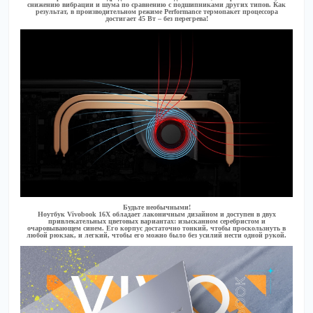
снижению вибрации и шума по сравнению с подшипниками других типов. Как
результат, в производительном режиме Performance термопакет процессора
достигает 45 Вт – без перегрева!
Будьте необычными!
Ноутбук Vivobook 16X обладает лаконичным дизайном и доступен в двух
привлекательных цветовых вариантах: изысканном серебристом и
очаровывающем синем. Его корпус достаточно тонкий, чтобы проскользнуть в
любой рюкзак, и легкий, чтобы его можно было без усилий нести одной рукой.