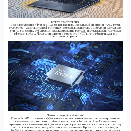
Будьте продуктивнее!
В конфигурацию Vivobook 16X может входить мобильный процессор AMD Ryzen
5000 Series, гарантирующий отличную производительность в любых приложениях,
будь то стриминг, веб-серфинг, редактирование текстов, видеосвязь или удаленная
офисная работа. Частота процессора достигает 4,4 ГГц, что обеспечивает его
высокую скорость.
Тише, холодней и быстрее!
Vivobook 16X отличается эффективным охлаждением за счет оптимизированных
компонентов: тепловых трубок и вентилятора IceBlades. Его 87-лопастная
крыльчатка изготовлена из прочного жидкокристаллического полимера, поэтому
она легче и тоньше, чем у обычных вентиляторов. Кроме того, вентиляторы
IceBlades работают на гидродинамических подшипниках, которые способствуют