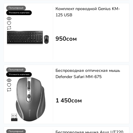
Комплект проводной Genius KM-
Популярный
Уточните наличие
125 USB
950сом
Softech
S
Эффективность в каждом решении
Powered by
Replai
Беспроводная оптическая мышь
Популярный
Уточните наличие
Defender Safari MM-675
S
Здравствуйте! 👋
1 450сом
Чем можем помочь?
Беспроводная мышка Asus UT220
Популярный