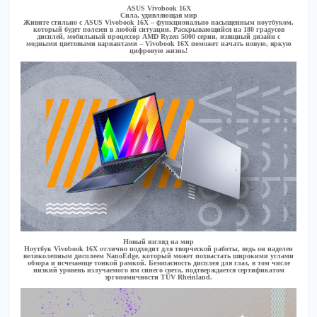
ASUS Vivobook 16X
Сила, удивляющая мир
Живите стильно с ASUS Vivobook 16X – функционально насыщенным ноутбуком,
который будет полезен в любой ситуации. Раскрывающийся на 180 градусов
дисплей, мобильный процессор AMD Ryzen 5000 серии, изящный дизайн с
модными цветовыми вариантами – Vivobook 16X поможет начать новую, яркую
цифровую жизнь!
Новый взгляд на мир
Ноутбук Vivobook 16X отлично подходит для творческой работы, ведь он наделен
великолепным дисплеем NanoEdge, который может похвастать широкими углами
обзора и исчезающе тонкой рамкой. Безопасность дисплея для глаз, в том числе
низкий уровень излучаемого им синего света, подтверждается сертификатом
эргономичности TÜV Rheinland.