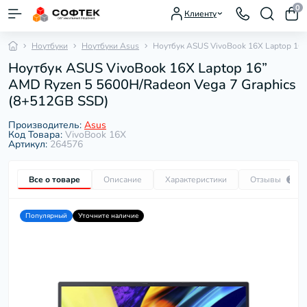
0
Клиенту
Ноутбуки
Ноутбуки Asus
Ноутбук ASUS VivoBook 16X Laptop 16”
Ноутбук ASUS VivoBook 16X Laptop 16”
AMD Ryzen 5 5600H/Radeon Vega 7 Graphics
(8+512GB SSD)
Производитель:
Asus
Код Товара:
VivoBook 16X
Артикул:
264576
Все о товаре
Описание
Характеристики
Отзывы
2
Популярный
Уточните наличие