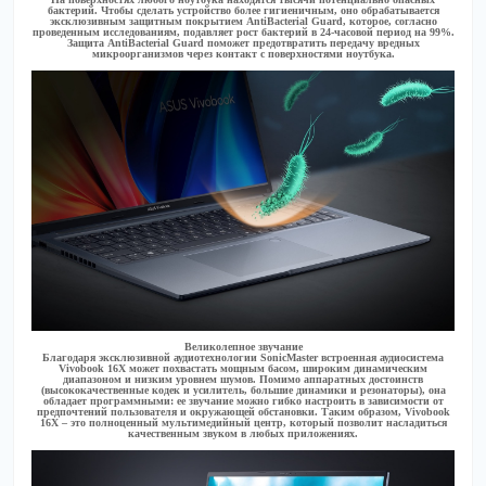
бактерий. Чтобы сделать устройство более гигиеничным, оно обрабатывается
эксклюзивным защитным покрытием AntiBacterial Guard, которое, согласно
проведенным исследованиям, подавляет рост бактерий в 24-часовой период на 99%.
Защита AntiBacterial Guard поможет предотвратить передачу вредных
микроорганизмов через контакт с поверхностями ноутбука.
Великолепное звучание
Благодаря эксклюзивной аудиотехнологии SonicMaster встроенная аудиосистема
Vivobook 16X может похвастать мощным басом, широким динамическим
диапазоном и низким уровнем шумов. Помимо аппаратных достоинств
(высококачественные кодек и усилитель, большие динамики и резонаторы), она
обладает программными: ее звучание можно гибко настроить в зависимости от
предпочтений пользователя и окружающей обстановки. Таким образом, Vivobook
16X – это полноценный мультимедийный центр, который позволит насладиться
качественным звуком в любых приложениях.