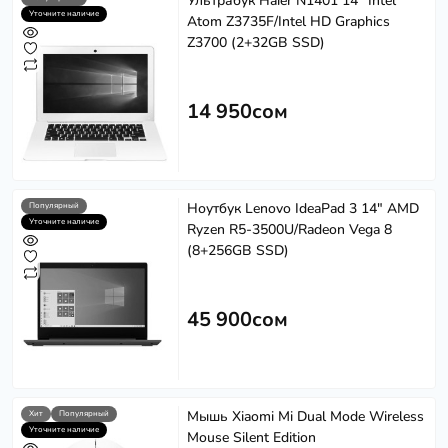
Ультрабук Haier N1401 14" Intel
Уточните наличие
Atom Z3735F/Intel HD Graphics
Z3700 (2+32GB SSD)
14 950сом
Ноутбук Lenovo IdeaPad 3 14" AMD
Популярный
Уточните наличие
Ryzen R5-3500U/Radeon Vega 8
(8+256GB SSD)
45 900сом
Мышь Xiaomi Mi Dual Mode Wireless
Хит
Популярный
Уточните наличие
Mouse Silent Edition