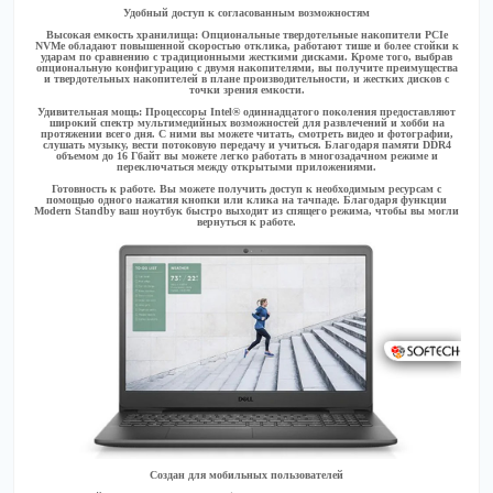
Удобный доступ к согласованным возможностям
Высокая емкость хранилища:
Опциональные твердотельные накопители PCIe
NVMe обладают повышенной скоростью отклика, работают тише и более стойки к
ударам по сравнению с традиционными жесткими дисками. Кроме того, выбрав
опциональную конфигурацию с двумя накопителями, вы получите преимущества
и твердотельных накопителей в плане производительности, и жестких дисков с
точки зрения емкости.
Удивительная мощь:
Процессоры Intel® одиннадцатого поколения предоставляют
широкий спектр мультимедийных возможностей для развлечений и хобби на
протяжении всего дня. С ними вы можете читать, смотреть видео и фотографии,
слушать музыку, вести потоковую передачу и учиться. Благодаря памяти DDR4
объемом до 16 Гбайт вы можете легко работать в многозадачном режиме и
переключаться между открытыми приложениями.
Готовность к работе.
Вы можете получить доступ к необходимым ресурсам с
помощью одного нажатия кнопки или клика на тачпаде. Благодаря функции
Modern Standby ваш ноутбук быстро выходит из спящего режима, чтобы вы могли
вернуться к работе.
Создан для мобильных пользователей