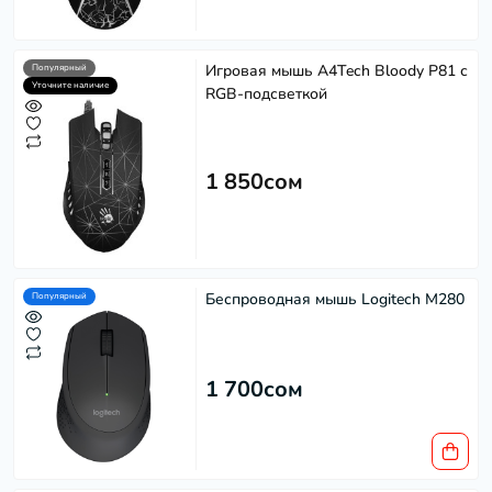
Игровая мышь A4Tech Bloody P81 с
Популярный
Уточните наличие
RGB-подсветкой
1 850сом
Беспроводная мышь Logitech M280
Популярный
1 700сом