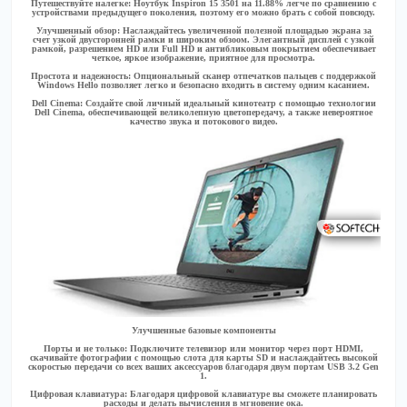
Путешествуйте налегке:
Ноутбук Inspiron 15 3501 на 11.88% легче по сравнению с
устройствами предыдущего поколения, поэтому его можно брать с собой повсюду.
Улучшенный обзор:
Наслаждайтесь увеличенной полезной площадью экрана за
счет узкой двусторонней рамки и широким обзоом. Элегантный дисплей с узкой
рамкой, разрешением HD или Full HD и антибликовым покрытием обеспечивает
четкое, яркое изображение, приятное для просмотра.
Простота и надежность:
Опциональный сканер отпечатков пальцев с поддержкой
Windows Hello позволяет легко и безопасно входить в систему одним касанием.
Dell Cinema:
Создайте свой личный идеальный кинотеатр с помощью технологии
Dell Cinema, обеспечивающей великолепную цветопередачу, а также невероятное
качество звука и потокового видео.
Улучшенные базовые компоненты
Порты и не только:
Подключите телевизор или монитор через порт HDMI,
скачивайте фотографии с помощью слота для карты SD и наслаждайтесь высокой
скоростью передачи со всех ваших аксессуаров благодаря двум портам USB 3.2 Gen
1.
Цифровая клавиатура:
Благодаря цифровой клавиатуре вы сможете планировать
расходы и делать вычисления в мгновение ока.