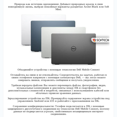
Природа как источник вдохновения:
Добавьте природных красок в свою
повседневную жизнь, выбрав спокойные варианты расцветки Accent Black или Soft
Mint.
Объединяйте устройства с помощью технологии Dell Mobile Connect
Оставайтесь на связи и не отвлекайтесь:
Сосредоточьтесь на задачах, работая со
своим телефоном напрямую с помощью компьютера Dell, — вы легко можете
совершать звонки, отправлять сообщения и получать уведомления.
Удобная передача файлов:
Вы можете перемещать файлы, фотографии, видео,
музыкальные композиции и документы между ПК и смартфоном без
дополнительных сложностей и неудобств, связанных с использованием кабелей или
облачных сервисов хранения данных.
Зеркалирование устройства на ПК:
Проецируйте содержимое экрана устройства под
управлением Android или iOS и работайте с приложениями на ПК.
Сохранение конфиденциальности:
Телефон подключается к ПК с помощью
защищенного двухточечного соединения по технологии Dell Mobile Connect, поэтому
данные не подвергаются угрозам, свойственным незащищенным интернет-
соединениям.