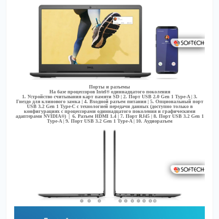
Порты и разъемы
На базе процессоров Intel® одиннадцатого поколения
1. Устройство считывания карт памяти SD | 2. Порт USB 2.0 Gen 1 Type-A | 3.
Гнездо для клинового замка | 4. Входной разъем питания | 5. Опциональный порт
USB 3.2 Gen 1 Type-C с технологией передачи данных (доступно только в
конфигурациях с процессорами одиннадцатого поколения и графическими
адаптерами NVIDIA®) │ 6. Разъем HDMI 1.4 | 7. Порт RJ45 | 8. Порт USB 3.2 Gen 1
Type-A | 9. Порт USB 3.2 Gen 1 Type-A | 10. Аудиоразъем