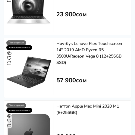
23 900сом
Ноутбук Lenovo Flex Touchscreen
Softech
Популярный
S
Уточните наличие
Эффективность в каждом решении
14" 2019 AMD Ryzen R5-
3500U/Radeon Vega 8 (12+256GB
Powered by
Replai
SSD)
57 900сом
S
Здравствуйте! 👋
Чем можем помочь?
Неттоп Apple Mac Mini 2020 M1
Популярный
Уточните наличие
(8+256GB)