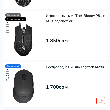
Игровая мышь A4Tech Bloody P81 с
Популярный
Уточните наличие
RGB-подсветкой
1 850сом
Беспроводная мышь Logitech M280
Популярный
1 700сом