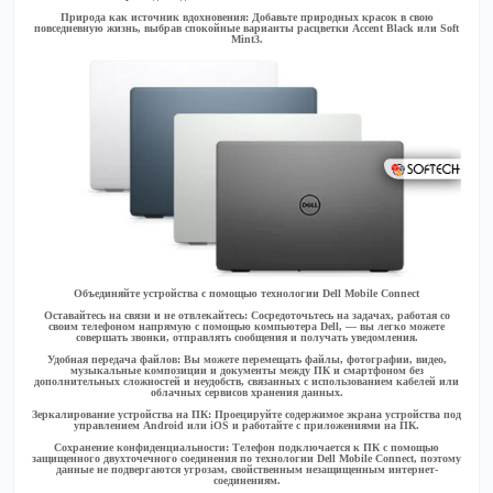
Природа как источник вдохновения:
Добавьте природных красок в свою
повседневную жизнь, выбрав спокойные варианты расцветки Accent Black или Soft
Mint3.
Объединяйте устройства с помощью технологии Dell Mobile Connect
Оставайтесь на связи и не отвлекайтесь:
Сосредоточьтесь на задачах, работая со
своим телефоном напрямую с помощью компьютера Dell, — вы легко можете
совершать звонки, отправлять сообщения и получать уведомления.
Удобная передача файлов:
Вы можете перемещать файлы, фотографии, видео,
музыкальные композиции и документы между ПК и смартфоном без
дополнительных сложностей и неудобств, связанных с использованием кабелей или
облачных сервисов хранения данных.
Зеркалирование устройства на ПК:
Проецируйте содержимое экрана устройства под
управлением Android или iOS и работайте с приложениями на ПК.
Сохранение конфиденциальности:
Телефон подключается к ПК с помощью
защищенного двухточечного соединения по технологии Dell Mobile Connect, поэтому
данные не подвергаются угрозам, свойственным незащищенным интернет-
соединениям.