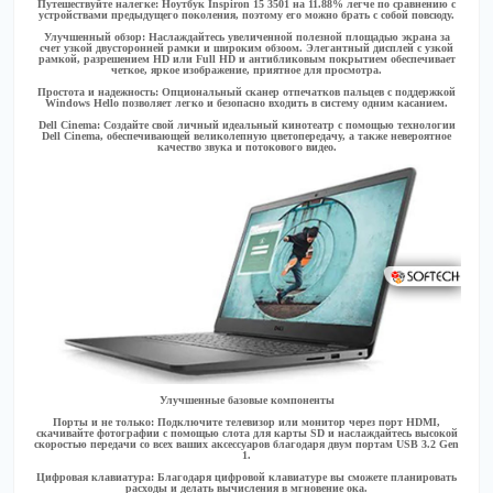
Путешествуйте налегке:
Ноутбук Inspiron 15 3501 на 11.88% легче по сравнению с
устройствами предыдущего поколения, поэтому его можно брать с собой повсюду.
Улучшенный обзор:
Наслаждайтесь увеличенной полезной площадью экрана за
счет узкой двусторонней рамки и широким обзоом. Элегантный дисплей с узкой
рамкой, разрешением HD или Full HD и антибликовым покрытием обеспечивает
четкое, яркое изображение, приятное для просмотра.
Простота и надежность:
Опциональный сканер отпечатков пальцев с поддержкой
Windows Hello позволяет легко и безопасно входить в систему одним касанием.
Dell Cinema:
Создайте свой личный идеальный кинотеатр с помощью технологии
Dell Cinema, обеспечивающей великолепную цветопередачу, а также невероятное
качество звука и потокового видео.
Улучшенные базовые компоненты
Порты и не только:
Подключите телевизор или монитор через порт HDMI,
скачивайте фотографии с помощью слота для карты SD и наслаждайтесь высокой
скоростью передачи со всех ваших аксессуаров благодаря двум портам USB 3.2 Gen
1.
Цифровая клавиатура:
Благодаря цифровой клавиатуре вы сможете планировать
расходы и делать вычисления в мгновение ока.