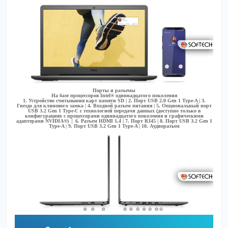
Порты и разъемы
На базе процессоров Intel® одиннадцатого поколения
1. Устройство считывания карт памяти SD | 2. Порт USB 2.0 Gen 1 Type-A | 3.
Гнездо для клинового замка | 4. Входной разъем питания | 5. Опциональный порт
USB 3.2 Gen 1 Type-C с технологией передачи данных (доступно только в
конфигурациях с процессорами одиннадцатого поколения и графическими
адаптерами NVIDIA®) │ 6. Разъем HDMI 1.4 | 7. Порт RJ45 | 8. Порт USB 3.2 Gen 1
Type-A | 9. Порт USB 3.2 Gen 1 Type-A | 10. Аудиоразъем