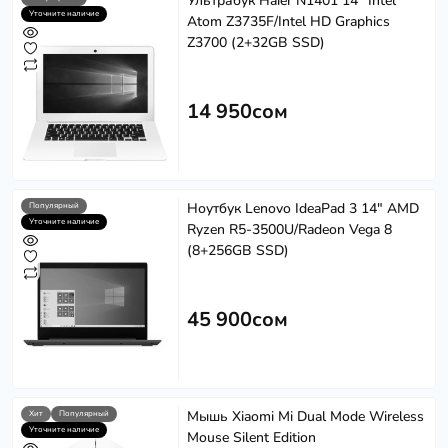
Ультрабук Haier N1401 14" Intel
Уточните наличие
Atom Z3735F/Intel HD Graphics
Z3700 (2+32GB SSD)
14 950сом
Ноутбук Lenovo IdeaPad 3 14" AMD
Популярный
Уточните наличие
Ryzen R5-3500U/Radeon Vega 8
(8+256GB SSD)
45 900сом
Мышь Xiaomi Mi Dual Mode Wireless
Хит
Популярный
Уточните наличие
Mouse Silent Edition