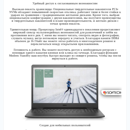
Удобный доступ к согласованным возможностям
Высокая емкость хранилища:
Опциональные твердотельные накопители PCIe
NVMe обладают повышенной скоростью отклика, работают тише и более стойки к
ударам по сравнению с традиционными жесткими дисками. Кроме того, выбрав
опциональную конфигурацию с двумя накопителями, вы получите преимущества
и твердотельных накопителей в плане производительности, и жестких дисков с
точки зрения емкости.
Удивительная мощь:
Процессоры Intel® одиннадцатого поколения предоставляют
широкий спектр мультимедийных возможностей для развлечений и хобби на
протяжении всего дня. С ними вы можете читать, смотреть видео и фотографии,
слушать музыку, вести потоковую передачу и учиться. Благодаря памяти DDR4
объемом до 16 Гбайт вы можете легко работать в многозадачном режиме и
переключаться между открытыми приложениями.
Готовность к работе.
Вы можете получить доступ к необходимым ресурсам с
помощью одного нажатия кнопки или клика на тачпаде. Благодаря функции
Modern Standby ваш ноутбук быстро выходит из спящего режима, чтобы вы могли
вернуться к работе.
Создан для мобильных пользователей