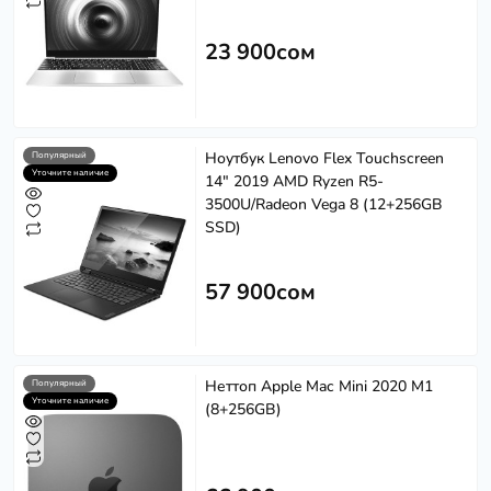
23 900сом
Ноутбук Lenovo Flex Touchscreen
Softech
Популярный
S
Уточните наличие
Эффективность в каждом решении
14" 2019 AMD Ryzen R5-
3500U/Radeon Vega 8 (12+256GB
Powered by
Replai
SSD)
57 900сом
S
Здравствуйте! 👋
Чем можем помочь?
Неттоп Apple Mac Mini 2020 M1
Популярный
Уточните наличие
(8+256GB)