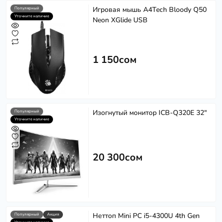
Игровая мышь A4Tech Bloody Q50
Популярный
Уточните наличие
Neon XGlide USB
1 150сом
Изогнутый монитор ICB-Q320E 32"
Популярный
Уточните наличие
20 300сом
Неттоп Mini PC i5-4300U 4th Gen
Популярный
Акция