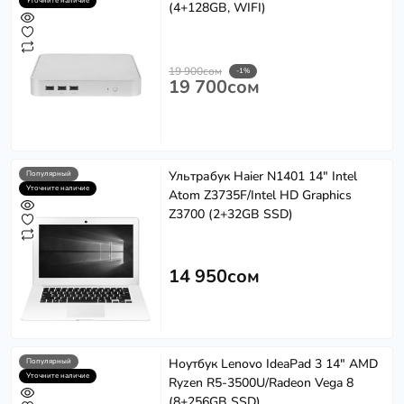
Уточните наличие
(4+128GB, WIFI)
19 900сом
-1%
19 700сом
Ультрабук Haier N1401 14" Intel
Популярный
Уточните наличие
Atom Z3735F/Intel HD Graphics
Z3700 (2+32GB SSD)
14 950сом
Ноутбук Lenovo IdeaPad 3 14" AMD
Популярный
Уточните наличие
Ryzen R5-3500U/Radeon Vega 8
(8+256GB SSD)