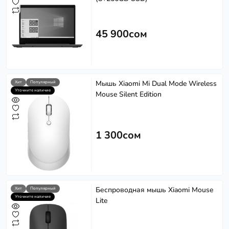
45 900сом
Softech
S
Эффективность в каждом решении
Мышь Xiaomi Mi Dual Mode Wireless
Хит
Популярный
Уточните наличие
Mouse Silent Edition
Powered by
Replai
1 300сом
S
Здравствуйте! 👋
Чем можем помочь?
Беспроводная мышь Xiaomi Mouse
Хит
Популярный
Уточните наличие
Lite