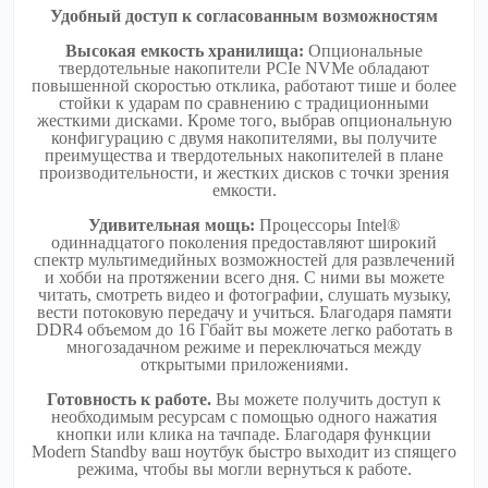
Удобный доступ к согласованным возможностям
Высокая емкость хранилища:
Опциональные
твердотельные накопители PCIe NVMe обладают
повышенной скоростью отклика, работают тише и более
стойки к ударам по сравнению с традиционными
жесткими дисками. Кроме того, выбрав опциональную
конфигурацию с двумя накопителями, вы получите
преимущества и твердотельных накопителей в плане
производительности, и жестких дисков с точки зрения
емкости.
Удивительная мощь:
Процессоры Intel®
одиннадцатого поколения предоставляют широкий
спектр мультимедийных возможностей для развлечений
и хобби на протяжении всего дня. С ними вы можете
читать, смотреть видео и фотографии, слушать музыку,
вести потоковую передачу и учиться. Благодаря памяти
DDR4 объемом до 16 Гбайт вы можете легко работать в
многозадачном режиме и переключаться между
открытыми приложениями.
Готовность к работе.
Вы можете получить доступ к
необходимым ресурсам с помощью одного нажатия
кнопки или клика на тачпаде. Благодаря функции
Modern Standby ваш ноутбук быстро выходит из спящего
режима, чтобы вы могли вернуться к работе.