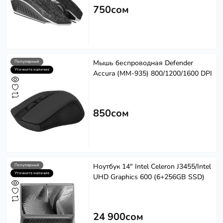
750сом
Мышь беспроводная Defender
Популярный
Уточните наличие
Softech
Accura (MM-935) 800/1200/1600 DPI
S
Эффективность в каждом решении
Powered by
Replai
850сом
S
Здравствуйте! 👋
Ноутбук 14" Intel Celeron J3455/Intel
Популярный
Чем можем помочь?
Уточните наличие
UHD Graphics 600 (6+256GB SSD)
24 900сом