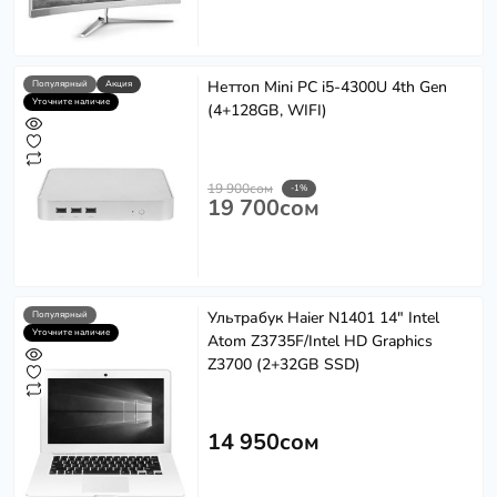
Неттоп Mini PC i5-4300U 4th Gen
Популярный
Акция
Уточните наличие
(4+128GB, WIFI)
19 900сом
-1%
19 700сом
Ультрабук Haier N1401 14" Intel
Популярный
Уточните наличие
Atom Z3735F/Intel HD Graphics
Z3700 (2+32GB SSD)
14 950сом