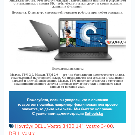
Множество портов.
Этот ноутбук оснащен разнообразными портами и устройством
считывания карт памяти SD, чтобы обеспечить вам доступ к самым важным
данным и функциям.
Подсветка.
Клавиатура с подсветкой позволяет работать при любом освещении.
Основательная защита
Модуль TPM 2.0.
Модуль TPM 2.0 — это чип безопасности коммерческого класса,
установленный на системной плате. Он предназначен для создания и сохранения
паролей и ключей шифрования. Модуль TPM позволяет убедиться в отсутствии
несанкционированного доступа к компьютеру до загрузки и защищает ваши
данные от внешних атак.
Ноутбук DELL Vostro 3400 14"
,
Vostro 3400
,
DELL Vostro