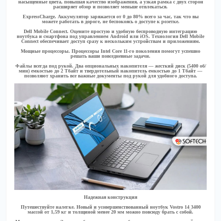
насыщенные цвета, повышая качество изображения, а узкая рамка с двух сторон
расширяет обзор и позволяет меньше отвлекаться.
ExpressCharge.
Аккумулятор заряжается от 0 до 80% всего за час, так что вы
можете работать в дороге, не беспокоясь о доступе к розетке.
Dell Mobile Connect.
Оцените простую и удобную беспроводную интеграцию
ноутбука и смартфона под управлением Android или iOS. Технология Dell Mobile
Connect обеспечивает доступ сразу к нескольким устройствам и приложениям.
Мощные процессоры.
Процессоры Intel Core 11-го поколения помогут успешно
решать ваши повседневные задачи.
Файлы всегда под рукой.
Два опциональных накопителя — жесткий диск (5400 об/
мин) емкостью до 2 Тбайт и твердотельный накопитель емкостью до 1 Тбайт —
позволяют хранить все важные документы под рукой для удобного доступа.
Надежная конструкция
Путешествуйте налегке.
Новый и усовершенствованный ноутбук Vostro 14 3400
массой от 1,59 кг и толщиной менее 20 мм можно повсюду брать с собой.