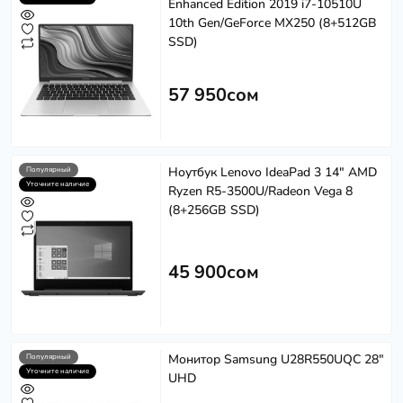
Enhanced Edition 2019 i7-10510U
10th Gen/GeForce MX250 (8+512GB
SSD)
57 950сом
Ноутбук Lenovo IdeaPad 3 14" AMD
Популярный
Уточните наличие
Ryzen R5-3500U/Radeon Vega 8
(8+256GB SSD)
45 900сом
Монитор Samsung U28R550UQC 28"
Популярный
Уточните наличие
UHD