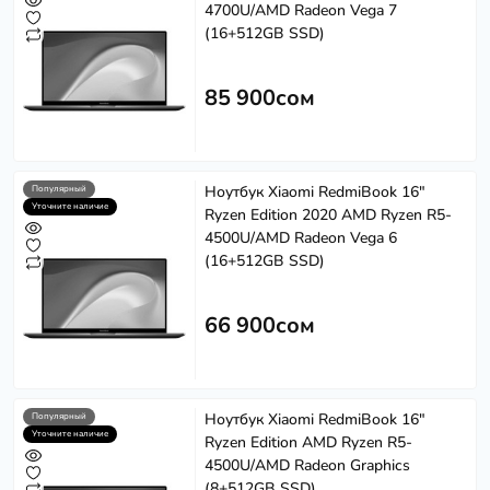
4700U/AMD Radeon Vega 7
(16+512GB SSD)
85 900сом
Ноутбук Xiaomi RedmiBook 16"
Популярный
Уточните наличие
Ryzen Edition 2020 AMD Ryzen R5-
4500U/AMD Radeon Vega 6
(16+512GB SSD)
Softech
S
Эффективность в каждом решении
66 900сом
Powered by
Replai
S
Ноутбук Xiaomi RedmiBook 16"
Популярный
Уточните наличие
Ryzen Edition AMD Ryzen R5-
Здравствуйте! 👋
4500U/AMD Radeon Graphics
Чем можем помочь?
(8+512GB SSD)