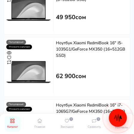
49 950сом
Ноутбук Xiaomi RedmiBook 16" i5-
Популярный
Уточните наличие
1035G1/GeForce MX350 (16+512GB
SSD)
62 900сом
Ноутбук Xiaomi RedmiBook 16" i7-
Популярный
Уточните наличие
1065G7/GeForce MX350 (16+512GB
SSD)
0
0
Каталог
Главная
Закладки
Сравнить
Контакты