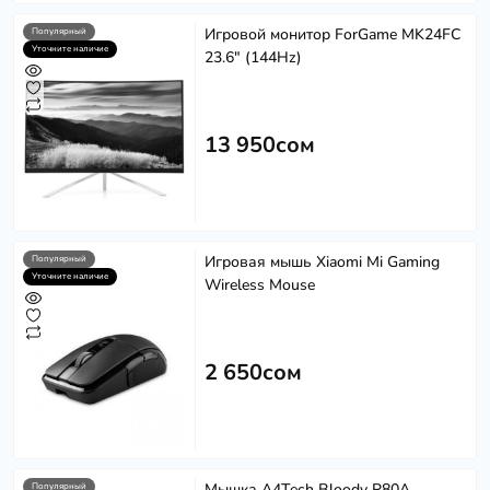
Игровой монитор ForGame MK24FC
Популярный
Уточните наличие
23.6" (144Hz)
13 950сом
Игровая мышь Xiaomi Mi Gaming
Популярный
Уточните наличие
Wireless Mouse
2 650сом
Мышка A4Tech Bloody R80A
Популярный