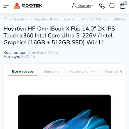
0
Клиенту
Ноутбуки
Ноутбук HP OmniBook X Flip 14.0" 2K IPS Touch x360 Intel
Ноутбук HP OmniBook X Flip 14.0" 2K IPS
Touch x360 Intel Core Ultra 5-226V / Intel
Graphics (16GB + 512GB SSD) Win11
Код Товара:
OmniBook X Flip
Артикул:
330145
Все о товаре
Описание
Характеристики
Отзывы
0