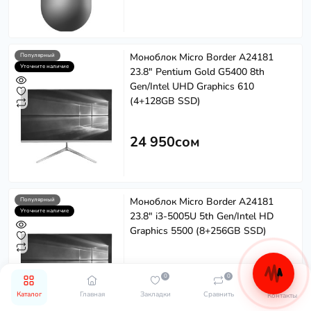
Моноблок Micro Border A24181
Популярный
Уточните наличие
23.8" Pentium Gold G5400 8th
Gen/Intel UHD Graphics 610
(4+128GB SSD)
24 950сом
Моноблок Micro Border A24181
Популярный
Уточните наличие
23.8" i3-5005U 5th Gen/Intel HD
Graphics 5500 (8+256GB SSD)
26 950сом
0
0
Каталог
Главная
Закладки
Сравнить
Контакты