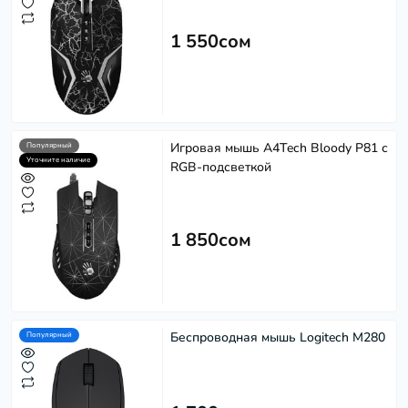
1 550сом
Игровая мышь A4Tech Bloody P81 с
Популярный
Уточните наличие
RGB-подсветкой
1 850сом
Беспроводная мышь Logitech M280
Популярный