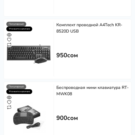
Комплект проводной A4Tech KR-
Популярный
Уточните наличие
8520D USB
950сом
Беспроводная мини клавиатура RT-
Популярный
Уточните наличие
MWK08
900сом