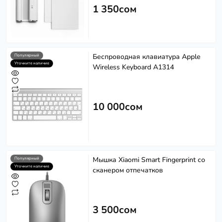
1 350сом
Беспроводная клавиатура Apple
Популярный
Уточните наличие
Wireless Keyboard A1314
10 000сом
Softech
S
Эффективность в каждом решении
Powered by
Replai
Мышка Xiaomi Smart Fingerprint со
Популярный
Уточните наличие
сканером отпечатков
S
Здравствуйте! 👋
3 500сом
Чем можем помочь?