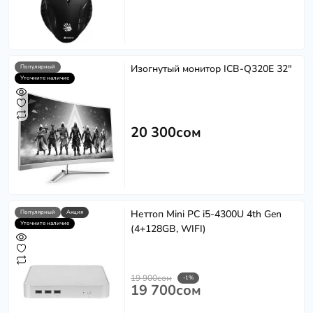
Изогнутый монитор ICB-Q320E 32"
Популярный
Уточните наличие
20 300сом
Неттоп Mini PC i5-4300U 4th Gen
Популярный
Акция
Уточните наличие
(4+128GB, WIFI)
19 900сом
-1%
19 700сом