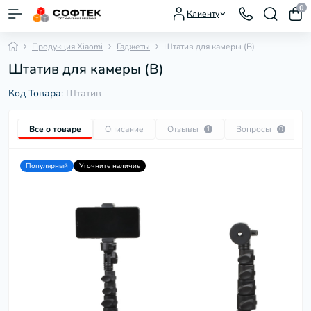
0
Клиенту
Продукция Xiaomi
Гаджеты
Штатив для камеры (B)
Штатив для камеры (B)
Код Товара:
Штатив
Все о товаре
Описание
Отзывы
Вопросы
1
0
Популярный
Уточните наличие