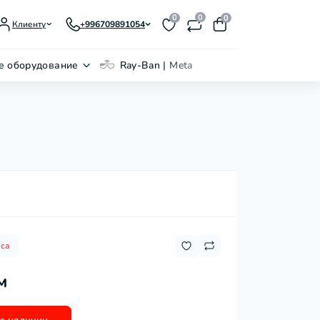
0
0
0
Клиенту
+996709891054
е оборудование
Ray-Ban | Meta
аса
м