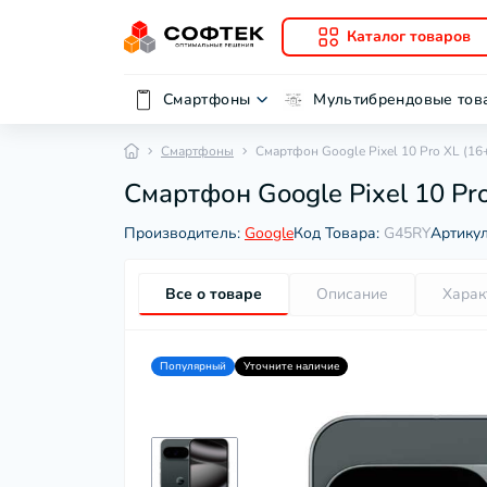
Каталог товаров
Смартфоны
Мультибрендовые тов
Смартфоны
Смартфон Google Pixel 10 Pro XL (16
Смартфон Google Pixel 10 Pr
Производитель:
Google
Код Товара:
G45RY
Артику
Все о товаре
Описание
Харак
Популярный
Уточните наличие