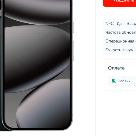
Уведомить 
NFC:
Защи
Да
Частота обновл
Операционная 
Емкость аккум. 
Оплата
Мбанк