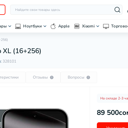
ары
Ноутбуки
Apple
Xiaomi
Торгово
+256)
o XL (16+256)
л:
328101
теристики
Отзывы
Вопросы
0
0
На складе 2-3 ч
89 500со