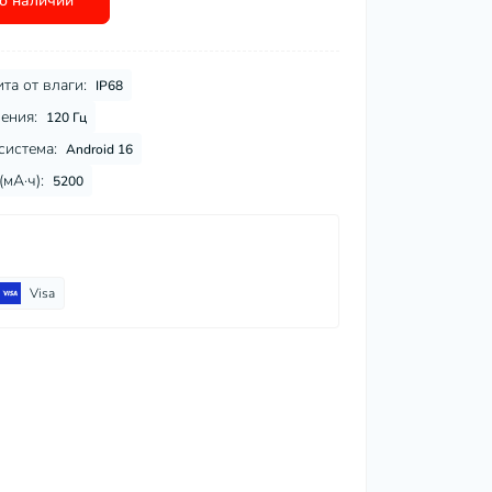
о наличии
та от влаги:
IP68
ения:
120 Гц
система:
Android 16
(мА·ч):
5200
Visa