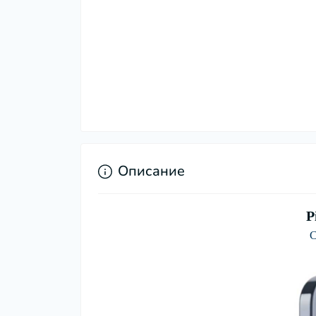
Описание
P
С