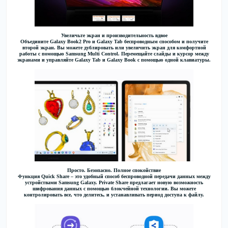
Увеличьте экран и производительность вдвое
Объедините Galaxy Book2 Pro и Galaxy Tab беспроводным способом и получите
второй экран. Вы можете дублировать или увеличить экран для комфортной
работы с помощью Samsung Multi Control. Перемещайте слайды и курсор между
экранами и управляйте Galaxy Tab и Galaxy Book с помощью одной клавиатуры.
Просто. Безопасно. Полное спокойствие
Функция Quick Share – это удобный способ беспроводной передачи данных между
устройствами Samsung Galaxy. Private Share предлагает новую возможность
шифрования данных с помощью блокчейной технологии. Вы можете
контролировать все, что делитесь, и устанавливать период доступа к файлу.