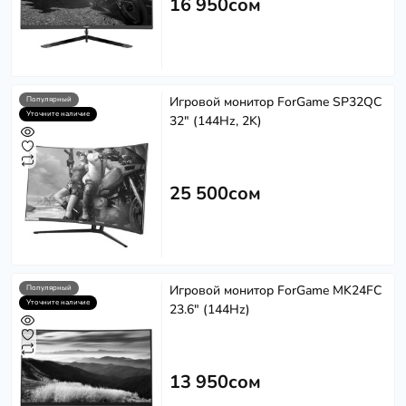
16 950сом
Игровой монитор ForGame SP32QC
Популярный
Уточните наличие
32" (144Hz, 2K)
Softech
S
Эффективность в каждом решении
Powered by
Replai
25 500сом
S
Здравствуйте! 👋
Игровой монитор ForGame MK24FC
Популярный
Чем можем помочь?
Уточните наличие
23.6" (144Hz)
13 950сом