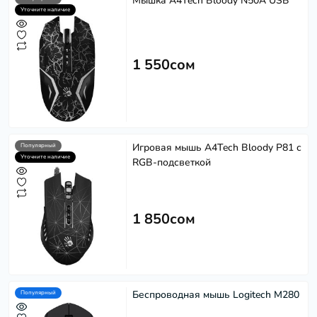
Мышка A4Tech Bloody N50A USB
Уточните наличие
1 550сом
Игровая мышь A4Tech Bloody P81 с
Популярный
Уточните наличие
RGB-подсветкой
1 850сом
Беспроводная мышь Logitech M280
Популярный