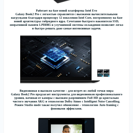
Работает на базе новой платформы Intel Evo
Galaxy Book2 Pro с легкостью справляется с высокими вычислительными
нагрузками благодаря процессору 12 поколения Intel Core, построенному на базе
новой архитектуры гибридного ядра. Сочетание быстрого накопителя SSD,
оперативной памяти LPDDR5 и улучшенной системы охлаждения позволяет легко
и быстро решать даже самые интенсивные задачи.
Видеозвонки в высоком качестве – для встреч из любой точки мира
Galaxy Book2 Pro предлагает инструменты для видеозвонков профессионального
уровня, начиная от камеры с высоким разрешением Full HD до кристально
чистого звучания AKG и технологии Dolby Atmos с Intelligent Noise Cancelling.
Режим Studio mode также получил обновление – технологию Auto framing с
фоновыми эффектами.