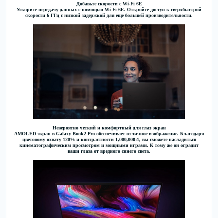
Добавьте скорости с Wi-Fi 6E
Ускорите передачу данных с помощью Wi-Fi 6E. Откройте доступ к сверхбыстрой
скорости 6 ГГц с низкой задержкой для еще большей производительности.
Невероятно четкий и комфортный для глаз экран
AMOLED экран в Galaxy Book2 Pro обеспечивает отличное изображение. Благодаря
цветовому охвату 120% и контрастности 1,000,000:1, вы сможете насладиться
кинематографическим просмотром и мощными играми. К тому же он оградит
ваши глаза от вредного синего света.