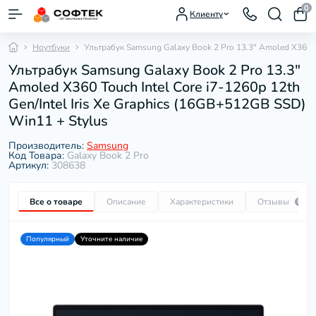
0
Клиенту
Ноутбуки
Ультрабук Samsung Galaxy Book 2 Pro 13.3" Amoled X360 To
Ультрабук Samsung Galaxy Book 2 Pro 13.3"
Amoled X360 Touch Intel Core i7-1260p 12th
Gen/Intel Iris Xe Graphics (16GB+512GB SSD)
Win11 + Stylus
Производитель:
Samsung
Код Товара:
Galaxy Book 2 Pro
Артикул:
308638
Все о товаре
Описание
Характеристики
Отзывы
0
Популярный
Уточните наличие