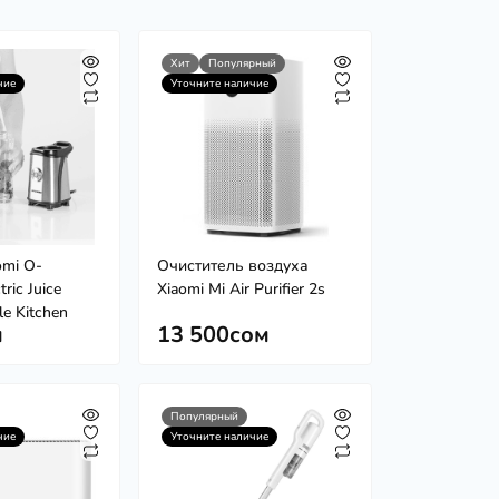
Хит
Популярный
чие
Уточните наличие
omi O-
Очиститель воздуха
ric Juice
Xiaomi Mi Air Purifier 2s
le Kitchen
м
13 500сом
Популярный
чие
Уточните наличие