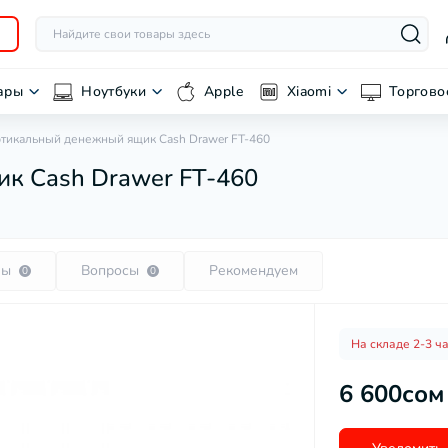
ары
Ноутбуки
Apple
Xiaomi
Торгово
тикальный денежный ящик Cash Drawer FT-460
к Cash Drawer FT-460
вы
Вопросы
Рекомендуем
0
0
На складе 2-3 ч
6 600сом