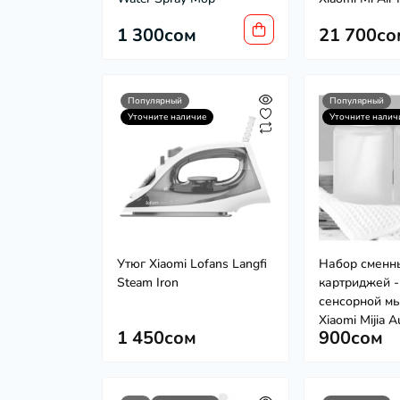
1 300сом
21 700со
Популярный
Популярный
Уточните наличие
Уточните налич
Утюг Xiaomi Lofans Langfi
Набор сменн
Steam Iron
картриджей -
сенсорной м
Xiaomi Mijia 
1 450сом
900сом