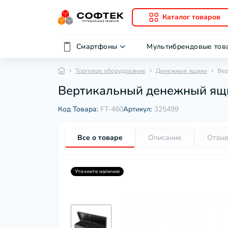
Каталог товаров
Смартфоны
Мультибрендовые тов
Торговое оборудование
Денежные ящики
Вер
Вертикальный денежный ящи
Код Товара:
FT-460
Артикул:
325499
Все о товаре
Описание
Отзы
Уточните наличие