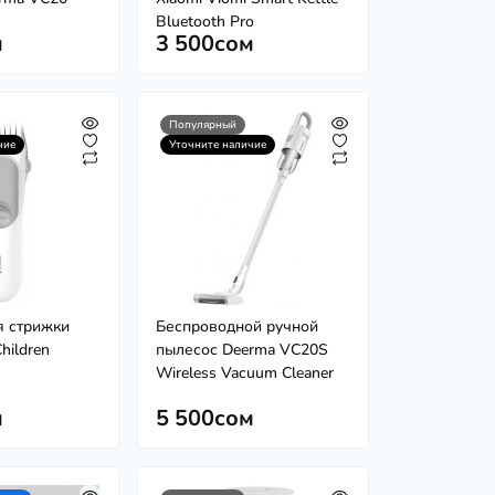
Bluetooth Pro
м
3 500сом
Популярный
чие
Уточните наличие
я стрижки
Беспроводной ручной
Children
пылесос Deerma VC20S
Wireless Vacuum Cleaner
м
5 500сом