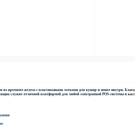
н из прочного железа с пластиковыми лотками для купюр и монет внутри. Благ
 ящик служит отличной платформой для любой электронной POS-системы и кас
арапин
ие