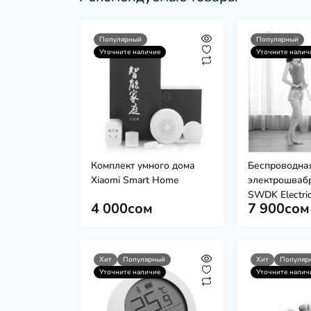
Популярный
Популярный
Уточните наличие
Уточните налич
Комплект умного дома
Беспроводна
Xiaomi Smart Home
электрошвабр
SWDK Electri
4 000сом
7 900сом
Хит
Популярный
Хит
Популяр
Уточните наличие
Уточните налич