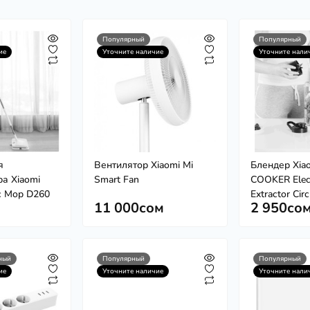
Популярный
Популярный
ие
Уточните наличие
Уточните нали
я
Вентилятор Xiaomi Mi
Блендер Xia
а Xiaomi
Smart Fan
COOKER Elect
c Mop D260
Extractor Circ
11 000сом
2 950со
ный
Популярный
Популярный
ие
Уточните наличие
Уточните нали