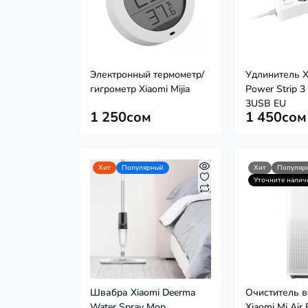
Электронный термометр/
Удлинитель X
гигрометр Xiaomi Mijia
Power Strip 3
3USB EU
1 250сом
1 450сом
Хит
Популярный
Хит
Популяр
Уточните налич
Швабра Xiaomi Deerma
Очиститель 
Water Spray Mop
Xiaomi Mi Air 