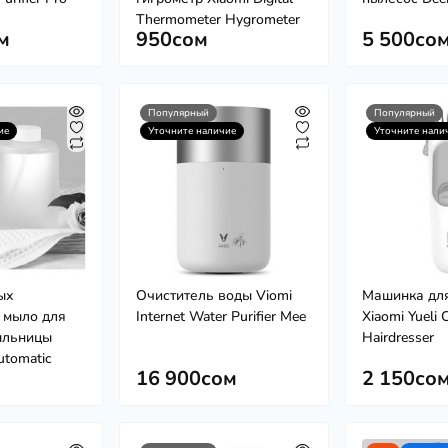
Thermometer Hygrometer
м
950сом
5 500со
Популярный
Популярный
ие
Уточните наличие
Уточните нали
ых
Очиститель воды Viomi
Машинка дл
 мыло для
Internet Water Purifier Mee
Xiaomi Yueli 
ыльницы
Hairdresser
Automatic
16 900сом
2 150со