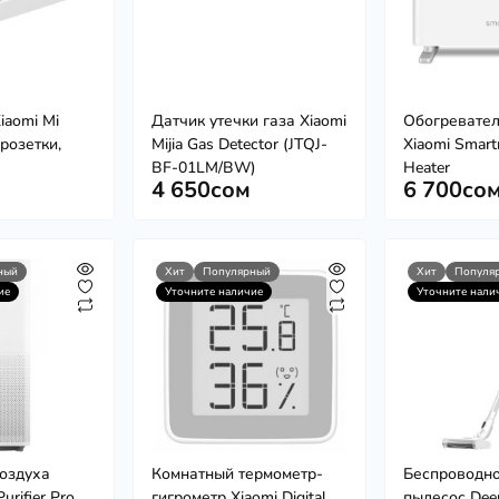
iaomi Mi
Датчик утечки газа Xiaomi
Обогревател
 розетки,
Mijia Gas Detector (JTQJ-
Xiaomi Smart
BF-01LM/BW)
Heater
4 650сом
6 700со
ный
Хит
Популярный
Хит
Популя
ие
Уточните наличие
Уточните нали
воздуха
Комнатный термометр-
Беспроводно
Purifier Pro
гигрометр Xiaomi Digital
пылесос Dee