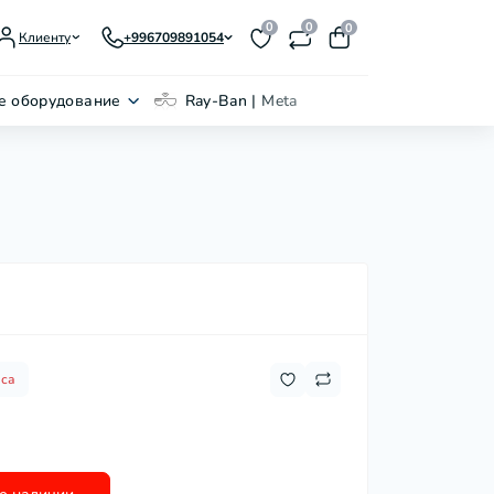
0
0
0
Клиенту
+996709891054
е оборудование
Ray-Ban | Meta
аса