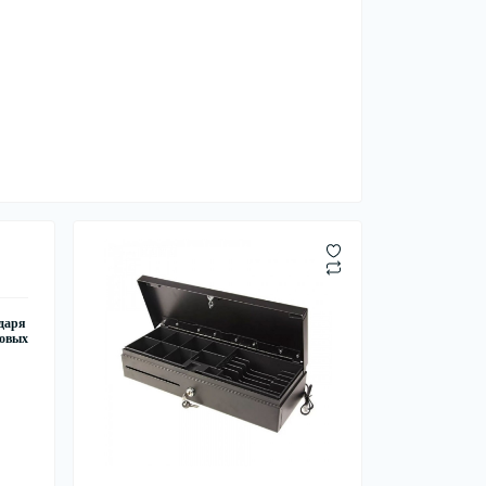
одаря
совых