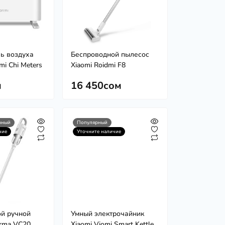
ь воздуха
Беспроводной пылесос
mi Chi Meters
Xiaomi Roidmi F8
м
16 450сом
рный
Популярный
чие
Уточните наличие
й ручной
Умный электрочайник
rma VC20
Xiaomi Viomi Smart Kettle