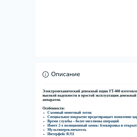
Описание
Электромеханический денежный ящик FT-460
изготовле
высокой надежности и простой эксплуатации денежный
аппаратов.
Особенности:
Съемный монетный лоток
Специальное покрытие предотвращает появление ц
Время службы – более миллиона операций
Имеет 2-х позиционный замок: блокировка и открыт
Мультипереключатель
Интерфейс RJ11