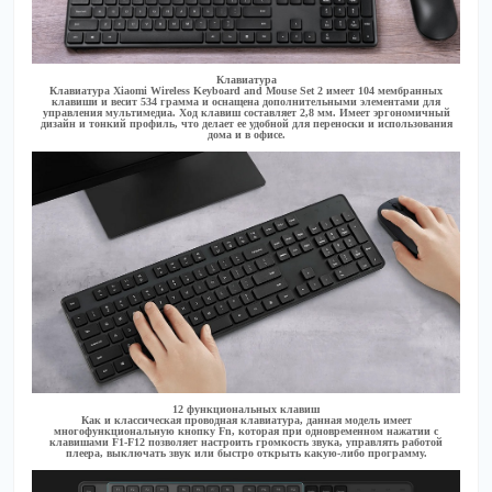
Клавиатура
Клавиатура Xiaomi Wireless Keyboard and Mouse Set 2 имеет 104 мембранных
клавиши и весит 534 грамма и оснащена дополнительными элементами для
управления мультимедиа. Ход клавиш составляет 2,8 мм. Имеет эргономичный
дизайн и тонкий профиль, что делает ее удобной для переноски и использования
дома и в офисе.
12 функциональных клавиш
Как и классическая проводная клавиатура, данная модель имеет
многофункциональную кнопку Fn, которая при одновременном нажатии с
клавишами F1-F12 позволяет настроить громкость звука, управлять работой
плеера, выключать звук или быстро открыть какую-либо программу.