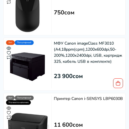
750сом
МФУ Canon imageClass MF3010
Хит
Популярный
(A4,18ppm(cpm),1200x600dpi,50-
200%,1200x2400dpi, USB, картридж
325, кабель USB в комплекте)
23 900сом
Принтер Canon i-SENSYS LBP6030B
Хит
Популярный
Уточните наличие
11 600сом