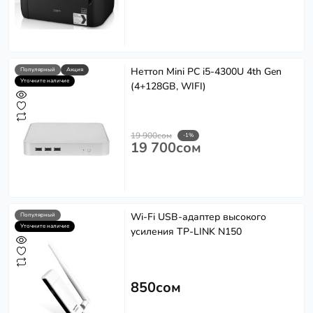
Неттоп Mini PC i5-4300U 4th Gen
Популярный
Акция
Уточните наличие
(4+128GB, WIFI)
19 900сом
-1%
19 700сом
Softech
S
Эффективность в каждом решении
Powered by
Replai
Wi-Fi USB-адаптер высокого
Популярный
Уточните наличие
усиления TP-LINK N150
S
Здравствуйте! 👋
850сом
Чем можем помочь?