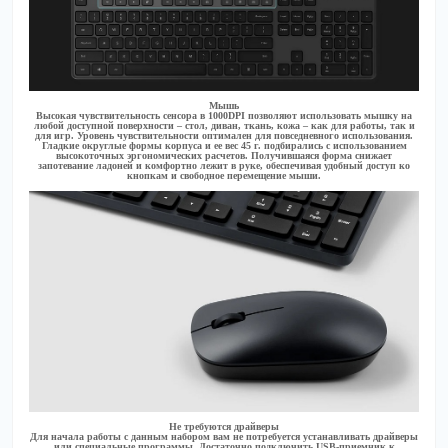
Мышь
Высокая чувствительность сенсора в 1000DPI позволяют использовать мышку на
любой доступной поверхности – стол, диван, ткань, кожа – как для работы, так и
для игр. Уровень чувствительности оптимален для повседневного использования.
Гладкие округлые формы корпуса и ее вес 45 г. подбирались с использованием
высокоточных эргономических расчетов. Получившаяся форма снижает
запотевание ладоней и комфортно лежит в руке, обеспечивая удобный доступ ко
кнопкам и свободное перемещение мыши.
Не требуются драйверы
Для начала работы с данным набором вам не потребуется устанавливать драйверы
или специальные программы. Достаточно подключить USB-приемник к