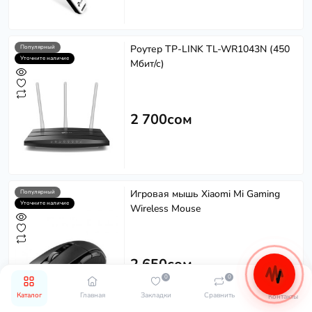
Роутер TP-LINK TL-WR1043N (450
Популярный
Уточните наличие
Мбит/с)
2 700сом
Игровая мышь Xiaomi Mi Gaming
Популярный
Уточните наличие
Wireless Mouse
2 650сом
0
0
Каталог
Главная
Закладки
Сравнить
Контакты