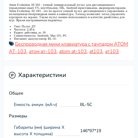
Atom Evolution AT-103
- умный универсальный пульт для дистанционного
управления smart TV, ноутбуками, ПК, Android-приставками, видеопроекторами.
Atom Evolution АТ-103 - это не просто умный пульт дистанционного управления, а
полноценная беспроводная мини клавиатура. Тачпад позволяет легко управлять
курсором на экране. Также пульт можно использовать в качестве джойстика для
игр. Яркая настраиваемая подсветка.
Тип: Пульт ДУ
Частота: 2,4Гц
Радиус действия, м: 10
Совместимость: Android, Mac OS, PC
Питание: аккумулятор BL-5C
Беспроводная мини клавиатура с тачпадом ATOM
AT-103
,
атом ат-103
,
atom at-103
,
at103
,
ат103
Характеристики
Общее
Емкость аккум. (мА·ч)
BL-5C
Размеры
Габариты (мм) (ширина Х
146*97*19
высота Х толщина)