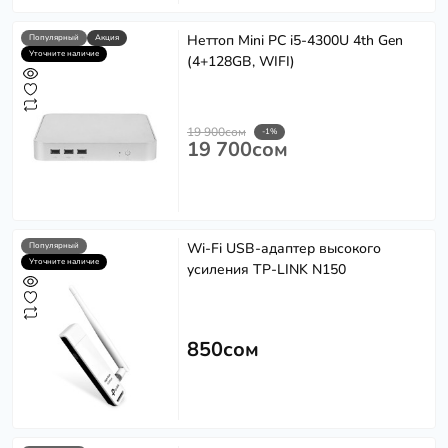
Неттоп Mini PC i5-4300U 4th Gen
Популярный
Акция
Уточните наличие
(4+128GB, WIFI)
19 900сом
-1%
19 700сом
Wi-Fi USB-адаптер высокого
Популярный
Уточните наличие
усиления TP-LINK N150
850сом