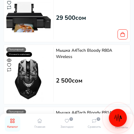
29 500сом
Мышка A4Tech Bloody R80A
Популярный
Уточните наличие
Wireless
2 500сом
Мышка A4Tech Bloody P81A USB
Популярный
Уточните наличие
0
0
Каталог
Главная
Закладки
Сравнить
Контакты