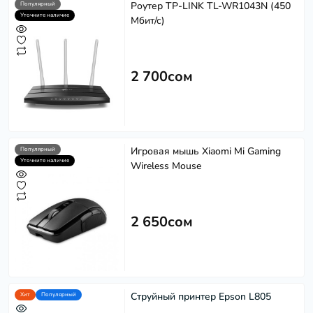
Роутер TP-LINK TL-WR1043N (450
Популярный
Уточните наличие
Мбит/с)
2 700сом
Игровая мышь Xiaomi Mi Gaming
Популярный
Уточните наличие
Wireless Mouse
Softech
S
Эффективность в каждом решении
Powered by
Replai
2 650сом
S
Здравствуйте! 👋
Струйный принтер Epson L805
Хит
Популярный
Чем можем помочь?