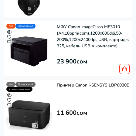
МФУ Canon imageClass MF3010
Хит
Популярный
(A4,18ppm(cpm),1200x600dpi,50-
200%,1200x2400dpi, USB, картридж
325, кабель USB в комплекте)
23 900сом
Принтер Canon i-SENSYS LBP6030B
Хит
Популярный
Уточните наличие
11 600сом