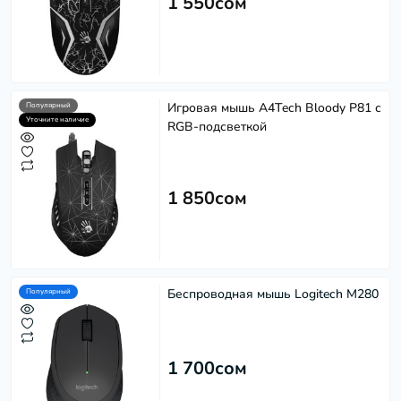
1 550сом
Игровая мышь A4Tech Bloody P81 с
Популярный
Уточните наличие
RGB-подсветкой
1 850сом
Беспроводная мышь Logitech M280
Популярный
1 700сом