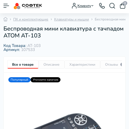
0
Клиенту
ПК и комплектующие
Клавиатуры и мышки
Беспроводная мини 
Беспроводная мини клавиатура с тачпадом
ATOM AT-103
Код Товара:
AT-103
Артикул:
107533
Все о товаре
Описание
Характеристики
Отзывы
1
Популярный
Уточните наличие