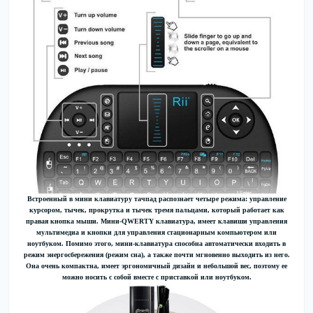
Встроенный в мини клавиатуру тачпад распознает четыре режима: управление
курсором, тычек, прокрутка и тычек тремя пальцами, который работает как
правая кнопка мыши. Мини-QWERTY клавиатура, имеет клавиши управления
мультимедиа и кнопки для управления стационарным компьютером или
ноутбуком. Помимо этого, мини-клавиатура способна автоматически входить в
режим энергосбережения (режим сна), а также почти мгновенно выходить из него.
Она очень компактна, имеет эргономичный дизайн и небольшой вес, поэтому ее
можно носить с собой вместе с приставкой или ноутбуком.