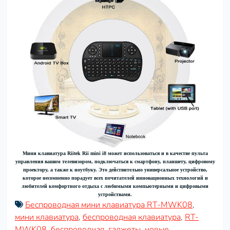
Мини клавиатура Riitek Rii mini i8 может использоваться и в качестве пульта
управления вашим телевизором, подключаться к смартфону, планшету, цифровому
проектору, а также к ноутбуку. Это действительно универсальное устройство,
которое несомненно порадует всех почитателей инновационных технологий и
любителей комфортного отдыха с любимыми компьютерными и цифровыми
устройствами.
Беспроводная мини клавиатура RT-MWK08
,
мини клавиатура
,
беспроводная клавиатура
,
RT-
MWK08
,
беспроводная
,
гаджеты
,
новые