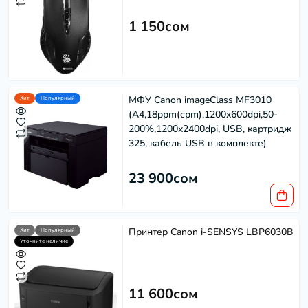
1 150сом
МФУ Canon imageClass MF3010
Хит
Популярный
(A4,18ppm(cpm),1200x600dpi,50-
200%,1200x2400dpi, USB, картридж
325, кабель USB в комплекте)
Softech
S
23 900сом
Эффективность в каждом решении
Powered by
Replai
Принтер Canon i-SENSYS LBP6030B
Хит
Популярный
Уточните наличие
S
Здравствуйте! 👋
11 600сом
Чем можем помочь?