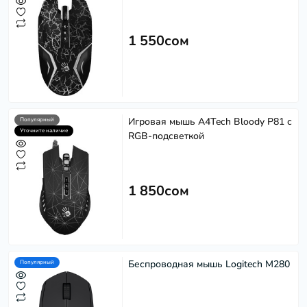
1 550сом
Игровая мышь A4Tech Bloody P81 с
Популярный
Уточните наличие
RGB-подсветкой
1 850сом
Беспроводная мышь Logitech M280
Популярный