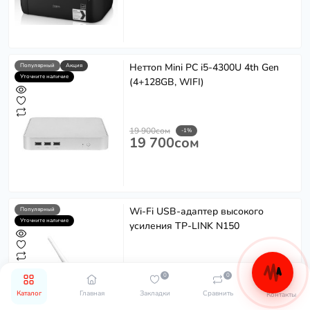
Неттоп Mini PC i5-4300U 4th Gen
Популярный
Акция
Уточните наличие
(4+128GB, WIFI)
19 900сом
-1%
19 700сом
Wi-Fi USB-адаптер высокого
Популярный
Уточните наличие
усиления TP-LINK N150
0
0
850сом
Каталог
Главная
Закладки
Сравнить
Контакты