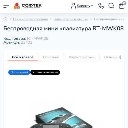
0
Клиенту
ПК и комплектующие
Клавиатуры и мышки
Беспроводная мини
Беспроводная мини клавиатура RT-MWK08
Код Товара:
RT-MWK08
Артикул:
23402
Все о товаре
Описание
Характеристики
Отзывы
0
Популярный
Уточните наличие