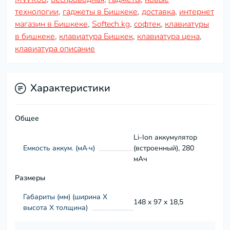
технологии
,
гаджеты в Бишкеке
,
доставка
,
интернет
магазин в Бишкеке
,
Softech.kg
,
софтек
,
клавиатуры
в бишкеке
,
клавиатура Бишкек
,
клавиатура цена
,
клавиатура описание
Характеристики
Общее
Li-Ion аккумулятор
Емкость аккум. (мА·ч)
(встроенный), 280
мАч
Размеры
Габариты (мм) (ширина Х
148 x 97 x 18,5
высота Х толщина)