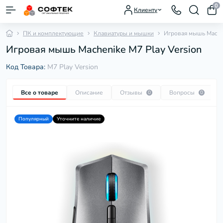
0
Клиенту
ПК и комплектующие
Клавиатуры и мышки
Игровая мышь Machen
Игровая мышь Machenike M7 Play Version
Код Товара:
M7 Play Version
Все о товаре
Описание
Отзывы
Вопросы
0
0
Популярный
Уточните наличие