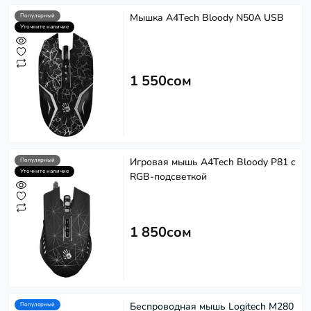
Мышка A4Tech Bloody N50A USB
Популярный
Уточните наличие
1 550сом
Игровая мышь A4Tech Bloody P81 с
Популярный
Softech
S
Уточните наличие
RGB-подсветкой
Эффективность в каждом решении
Powered by
Replai
1 850сом
S
Здравствуйте! 👋
Чем можем помочь?
Беспроводная мышь Logitech M280
Популярный