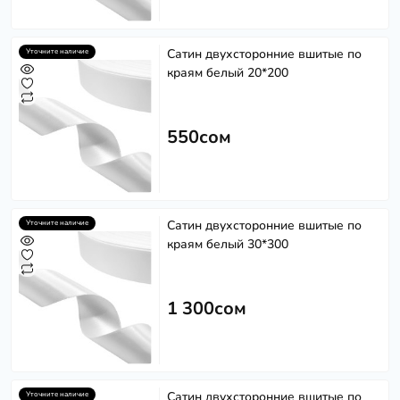
Сатин двухсторонние вшитые по
Уточните наличие
краям белый 20*200
550сом
Softech
S
Сатин двухсторонние вшитые по
Уточните наличие
Эффективность в каждом решении
краям белый 30*300
Powered by
Replai
1 300сом
S
Здравствуйте! 👋
Чем можем помочь?
Сатин двухсторонние вшитые по
Уточните наличие