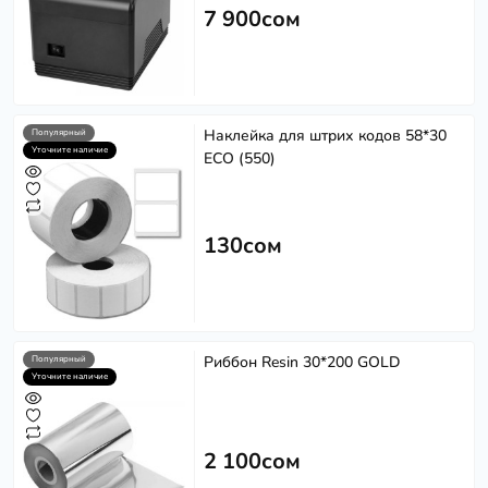
7 900сом
Наклейка для штрих кодов 58*30
Популярный
Уточните наличие
ECO (550)
130сом
Риббон Resin 30*200 GOLD
Популярный
Уточните наличие
2 100сом