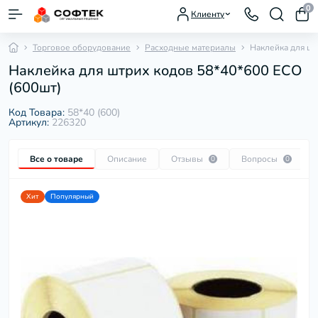
0
Клиенту
Торговое оборудование
Расходные материалы
Наклейка для шт
Наклейка для штрих кодов 58*40*600 ECO
(600шт)
Код Товара:
58*40 (600)
Артикул:
226320
Все о товаре
Описание
Отзывы
Вопросы
0
0
Хит
Популярный