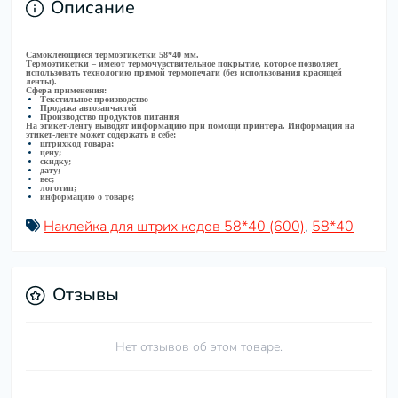
Описание
Самоклеющиеся термоэтикетки 58*40 мм.
Термоэтикетки – имеют термочувствительное покрытие, которое позволяет
использовать технологию прямой термопечати (без использования красящей
ленты).
Сфера применения:
Текстильное производство
Продажа автозапчастей
Производство продуктов питания
На этикет-ленту выводят информацию при помощи принтера. Информация на
этикет-ленте может содержать в себе:
штрихкод товара;
цену;
скидку;
дату;
вес;
логотип;
информацию о товаре;
Наклейка для штрих кодов 58*40 (600)
,
58*40
Отзывы
Нет отзывов об этом товаре.