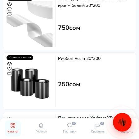
краям белый 30*200
750сом
Риббон Resin 20*300
Уточните наличие
250сом
Принтер чеков Xprinter XP-C260M
0
0
USB+LAN+WIFI со звонком
Каталог
Главная
Закладки
Сравнить
Контакты