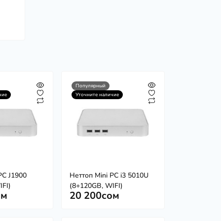
Популярный
чие
Уточните наличие
PC J1900
Неттоп Mini PC i3 5010U
IFI)
(8+120GB, WIFI)
ом
20 200сом