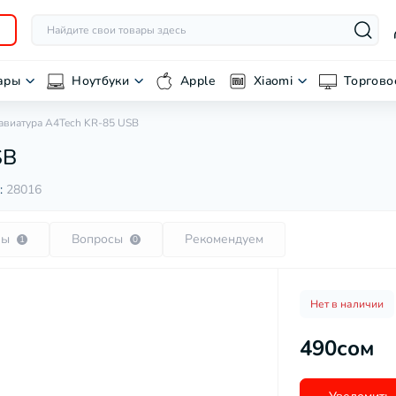
ары
Ноутбуки
Apple
Xiaomi
Торгово
авиатура A4Tech KR-85 USB
SB
:
28016
вы
Вопросы
Рекомендуем
1
0
Нет в наличии
490сом