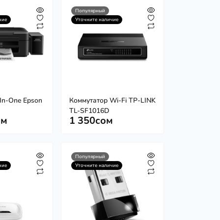
Популярный
чие
Уточните наличие
-In-One Epson
Коммутатор Wi-Fi TP-LINK
TL-SF1016D
ом
1 350сом
Популярный
чие
Уточните наличие