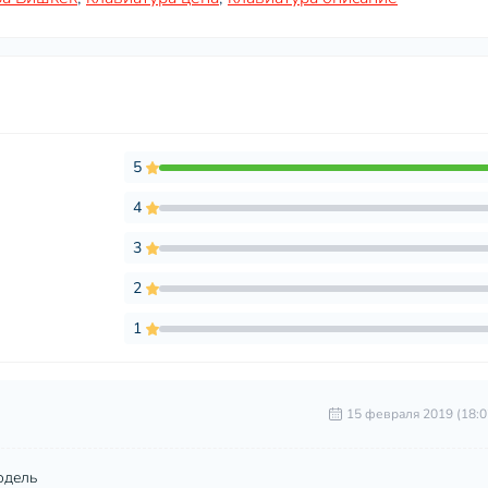
5
4
3
2
1
15 февраля 2019 (18:0
одель