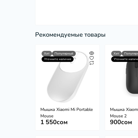
Рекомендуемые товары
Хит
Популярный
Хит
Популяр
Уточните наличие
Уточните налич
Мышка Xiaomi Mi Portable
Мышка Xiaomi
Mouse
Mouse 2
1 550сом
900сом