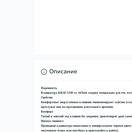
Описание
Надежность
Клавиатура KR-85 USB от A4Tech создана специально для тех, кто 
Удобство
Комфортные закругленные клавиши минимизируют чувство устал
прослужат вам на протяжении длительного времени.
Комфорт
Тихий и мягкий ход клавиш без заедания, удовлетворят даже само
Ничего лишнего
Проводная клавиатура выполнена в универсальном черном цвете 
системному блоку или ноутбуку и приступайте к работе.