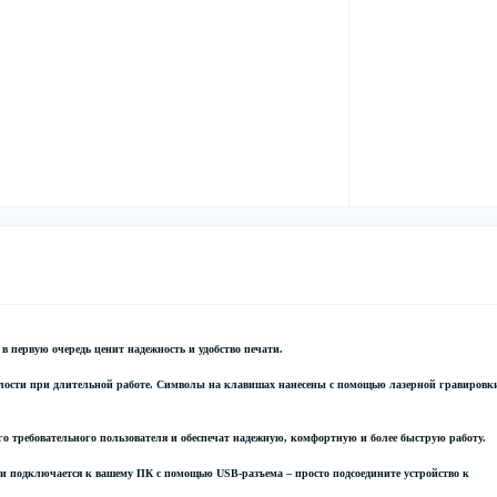
в первую очередь ценит надежность и удобство печати.
ости при длительной работе. Символы на клавишах нанесены с помощью лазерной гравировк
го требовательного пользователя и обеспечат надежную, комфортную и более быструю работу.
и подключается к вашему ПК с помощью USB-разъема – просто подсоедините устройство к