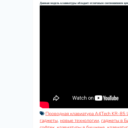
Данная модель клавиатуры обладает отличным соотношением цена/
Проводная клавиатура A4Tech KR-85
гаджеты
,
новые технологии
,
гаджеты в 
софтек
,
клавиатуры в бишкеке
,
клавиату