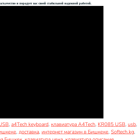
качество и порадует вас своей стабильной надежной работой.
 USB
,
a4Tech keyboard
,
клавиатура A4Tech
,
KR085 USB
,
usb
,
Бишкеке
,
доставка
,
интернет магазин в Бишкеке
,
Softech.kg
,
ра Бишкек
,
клавиатура цена
,
клавиатура описание