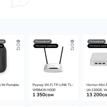
ный
Популярный
Популярный
ие
Уточните наличие
Уточните нали
 Mi Portable
Роутер Wi-Fi TP-LINK TL-
Неттоп Mini 
WR841N N300
(4+120GB, W
1 350сом
13 200с