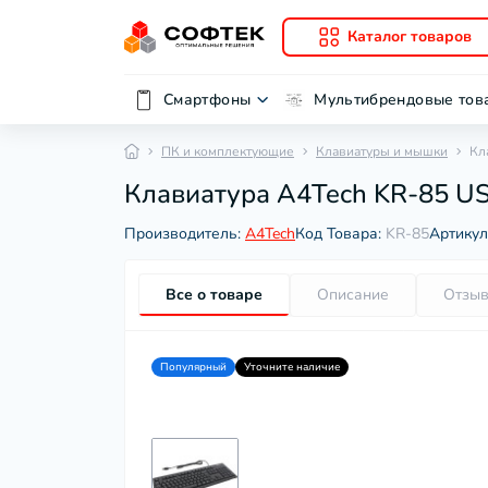
Каталог товаров
Смартфоны
Мультибрендовые тов
ПК и комплектующие
Клавиатуры и мышки
Кл
Клавиатура A4Tech KR-85 U
Производитель:
A4Tech
Код Товара:
KR-85
Артикул
Все о товаре
Описание
Отзы
Популярный
Уточните наличие