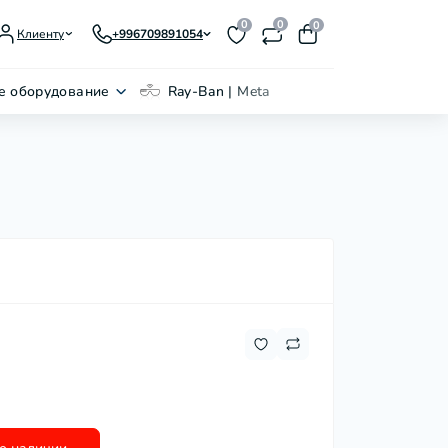
0
0
0
Клиенту
+996709891054
е оборудование
Ray-Ban | Meta