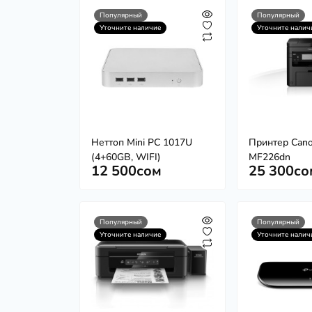
Популярный
Популярный
Уточните наличие
Уточните налич
Неттоп Mini PC 1017U
Принтер Can
(4+60GB, WIFI)
MF226dn
12 500сом
25 300со
Популярный
Популярный
Уточните наличие
Уточните налич