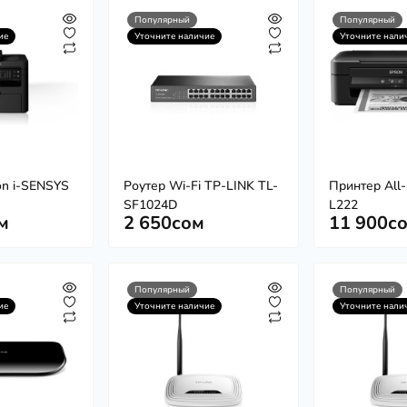
Популярный
Популярный
ие
Уточните наличие
Уточните нали
on i-SENSYS
Роутер Wi-Fi TP-LINK TL-
Принтер All
SF1024D
L222
м
2 650сом
11 900с
Популярный
Популярный
ие
Уточните наличие
Уточните нали