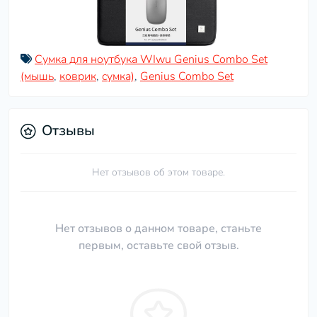
Сумка для ноутбука WIwu Genius Combo Set
(мышь
,
коврик
,
сумка)
,
Genius Combo Set
Отзывы
Нет отзывов об этом товаре.
Нет отзывов о данном товаре, станьте
первым, оставьте свой отзыв.