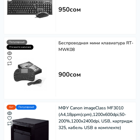
950сом
Беспроводная мини клавиатура RT-
Популярный
Уточните наличие
MWK08
900сом
МФУ Canon imageClass MF3010
Хит
Популярный
(A4,18ppm(cpm),1200x600dpi,50-
200%,1200x2400dpi, USB, картридж
325, кабель USB в комплекте)