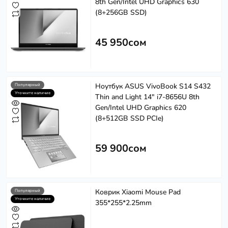
8th Gen/Intel UHD Graphics 630
(8+256GB SSD)
45 950сом
Ноутбук ASUS VivoBook S14 S432
Популярный
Уточните наличие
Thin and Light 14" i7-8656U 8th
Gen/Intel UHD Graphics 620
(8+512GB SSD PCIe)
59 900сом
Коврик Xiaomi Mouse Pad
Популярный
Уточните наличие
355*255*2.25mm