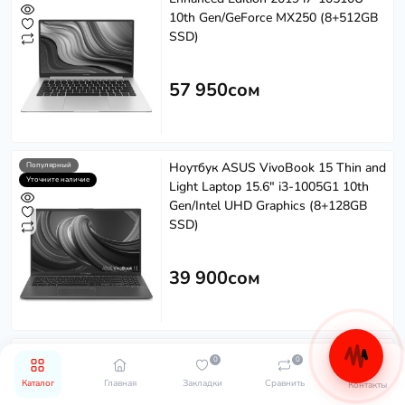
10th Gen/GeForce MX250 (8+512GB
SSD)
57 950сом
Ноутбук ASUS VivoBook 15 Thin and
Популярный
Уточните наличие
Light Laptop 15.6" i3-1005G1 10th
Gen/Intel UHD Graphics (8+128GB
SSD)
39 900сом
Ноутбук Lenovo IdeaPad 3 14" AMD
Популярный
0
0
Уточните наличие
Ryzen R5-3500U/Radeon Vega 8
Каталог
Главная
Закладки
Сравнить
Контакты
(8+256GB SSD)