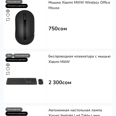
Мышка Xiaomi MIIIW Wireless Office
Популярный
Уточните наличие
Mouse
750сом
Беспроводная клавиатура с мышью
Хит
Популярный
Уточните наличие
Xiaomi MiiiW
2 300сом
Автономная настольная лампа
Популярный
Уточните наличие
Xiaomi Yeelight Led Table Lamp