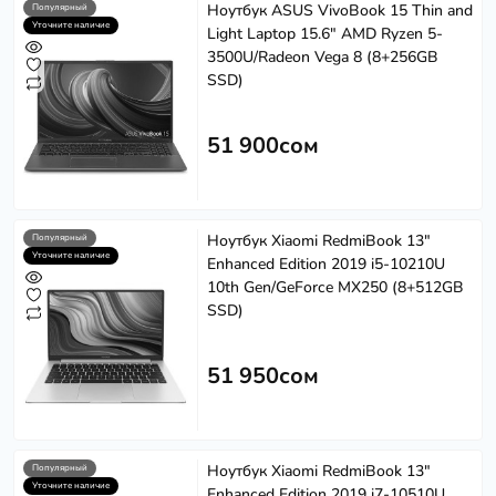
Ноутбук ASUS VivoBook 15 Thin and
Популярный
Уточните наличие
Light Laptop 15.6" AMD Ryzen 5-
3500U/Radeon Vega 8 (8+256GB
SSD)
51 900сом
Ноутбук Xiaomi RedmiBook 13"
Популярный
Уточните наличие
Enhanced Edition 2019 i5-10210U
Softech
S
Эффективность в каждом решении
10th Gen/GeForce MX250 (8+512GB
SSD)
Powered by
Replai
51 950сом
S
Здравствуйте! 👋
Ноутбук Xiaomi RedmiBook 13"
Популярный
Чем можем помочь?
Уточните наличие
Enhanced Edition 2019 i7-10510U