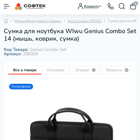
0
Клиенту
Мультибрендовые товары
Аксессуары WiWU
Сумка для ноутбу
Сумка для ноутбука WIwu Genius Combo Set
14 (мышь, коврик, сумка)
Код Товара:
Genius Combo Set
Артикул:
296309
Все о товаре
Описание
Отзывы
Вопросы
0
0
Популярный